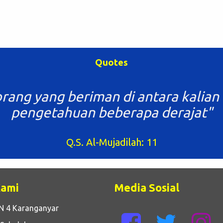
Quotes
rang yang beriman di antara kalian 
pengetahuan beberapa derajat"
Q.S. Al-Mujadilah: 11
Kami
Media Sosial
N 4 Karanganyar