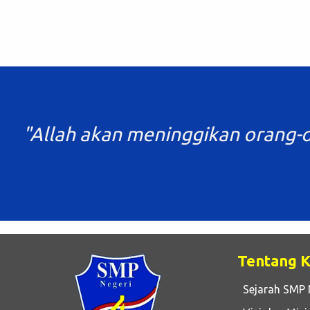
"Allah akan meninggikan orang-o
Tentang 
Sejarah SMP 