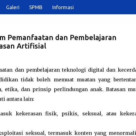
Galeri
SPMB
Informasi
Langsung ke konten utama
am Pemanfaatan dan Pembelajaran
san Artifisial
tan dan pembelajaran teknologi digital dan kecerd
ndidikan tidak boleh memuat muatan yang bertenta
 etika, dan prinsip perlindungan anak. Batasan mu
i antara lain:
suk kekerasan fisik, psikis, seksual, atau keker
ksploitasi seksual, termasuk konten yang menormali