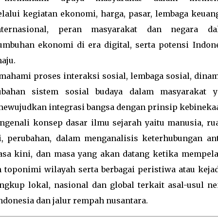
alui kegiatan ekonomi, harga, pasar, lembaga keuan
nternasional, peran masyarakat dan negara da
mbuhan ekonomi di era digital, serta potensi Indon
aju.
mahami proses interaksi sosial, lembaga sosial, dina
ubahan sistem sosial budaya dalam masyarakat y
ewujudkan integrasi bangsa dengan prinsip kebineka
ngenali konsep dasar ilmu sejarah yaitu manusia, ru
i, perubahan, dalam menganalisis keterhubungan an
sa kini, dan masa yang akan datang ketika mempela
n toponimi wilayah serta berbagai peristiwa atau keja
ngkup lokal, nasional dan global terkait asal-usul n
donesia dan jalur rempah nusantara.