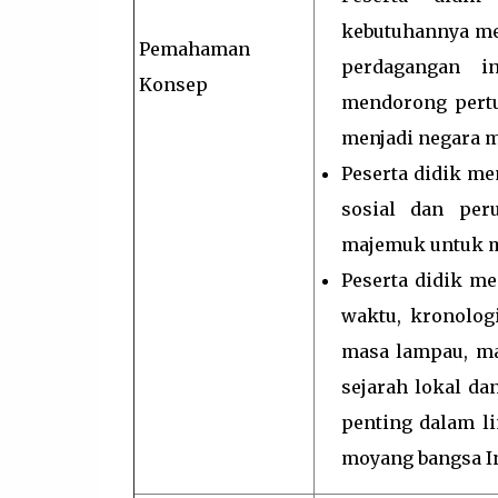
kebutuhannya mel
Pemahaman
perdagangan i
Konsep
mendorong pertu
menjadi negara m
Peserta didik me
sosial dan per
majemuk untuk m
Peserta didik me
waktu, kronolog
masa lampau, ma
sejarah lokal da
penting dalam li
moyang bangsa In