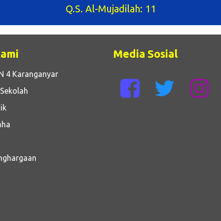
Q.S. Al-Mujadilah: 11
Kami
Media Sosial
N 4 Karanganyar
 Sekolah
ik
aha
enghargaan