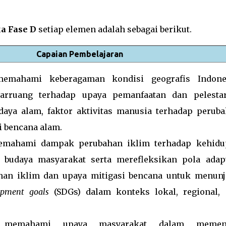
a Fase D
setiap elemen adalah sebagai berikut.
Capaian Pembelajaran
memahami keberagaman kondisi geografis Indones
tarruang terhadap upaya pemanfaatan dan pelesta
daya alam, faktor aktivitas manusia terhadap perub
i bencana alam.
memahami dampak perubahan iklim terhadap kehidu
, budaya masyarakat serta merefleksikan pola adap
han iklim dan upaya mitigasi bencana untuk menun
opment goals
(SDGs) dalam konteks lokal, regional,
k memahami upaya masyarakat dalam memen