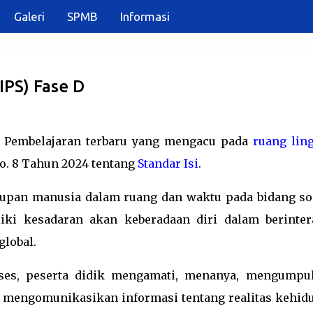
Galeri
SPMB
Informasi
Langsung ke konten utama
IPS) Fase D
 Pembelajaran terbaru yang mengacu pada
ruang lin
o. 8 Tahun 2024 tentang
Standar Isi
.
dupan manusia dalam ruang dan waktu pada bidang sos
ki kesadaran akan keberadaan diri dalam berinter
global.
oses, peserta didik mengamati, menanya, mengumpu
n mengomunikasikan informasi tentang realitas kehid