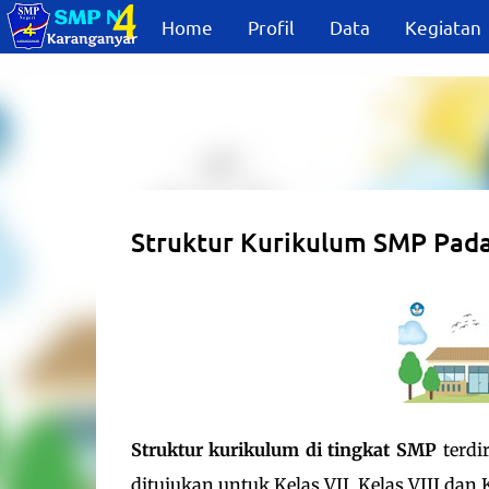
Home
Profil
Data
Kegiatan
Struktur Kurikulum SMP Pad
Struktur kurikulum di tingkat SMP
terdi
ditujukan untuk Kelas VII, Kelas VIII dan K