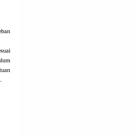
eban
suai
ulum
tuan
.