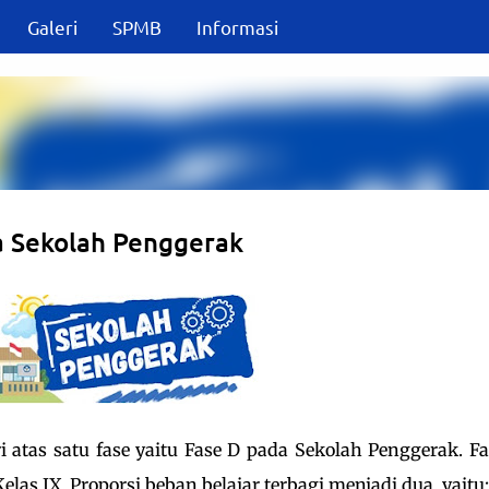
Galeri
SPMB
Informasi
Langsung ke konten utama
a Sekolah Penggerak
ri atas satu fase yaitu Fase D pada Sekolah Penggerak. F
elas IX. Proporsi beban belajar terbagi menjadi dua, yaitu: