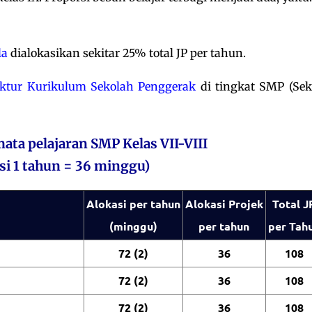
la
dialokasikan sekitar 25% total JP per tahun.
uktur Kurikulum Sekolah Penggerak
di tingkat SMP (Sek
ata pelajaran SMP Kelas VII-VIII
i 1 tahun = 36 minggu)
Alokasi per tahun
Alokasi Projek
Total J
(minggu)
per tahun
per Tah
72 (2)
36
108
72 (2)
36
108
72 (2)
36
108