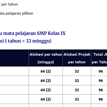
 per tahun
ta pelajaran pilihan
u mata pelajaran SMP Kelas IX
i 1 tahun = 32 minggu)
Alokasi per tahun
Alokasi Projek
Total J
(minggu)
per tahun
per Tah
64 (2)
32
96
64 (2)
32
96
64 (2)
32
96
64 (2)
32
96