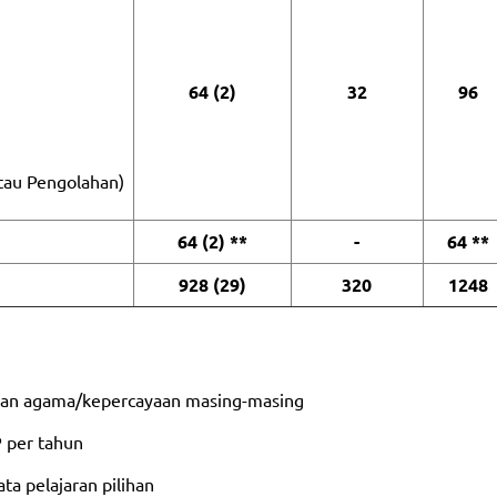
64 (2)
32
96
atau Pengolahan)
64 (2) **
-
64 **
928 (29)
320
1248
engan agama/kepercayaan masing-masing
 per tahun
ta pelajaran pilihan