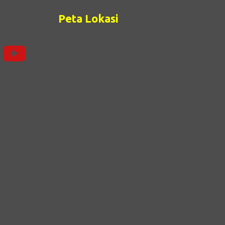
Pembelajaran berfungsi untuk melakukan
Peta Lokasi
refleksi proses pembelajaran dan diagnosis
tingkat penguasaan kompetensi peserta
didik agar pendidik dapat memperbaiki
pros...