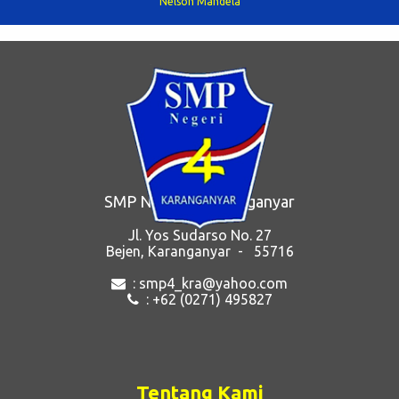
Nelson Mandela
pembelajaran. Kriteria Ketercapaian Tujuan Pembelajaran
berfungsi untuk melakukan refleksi proses pembelajaran dan
diagnosis tingkat penguasaan kompetensi peserta didik agar
pendidik dapat memperbaiki pros...
SMP Negeri 4 Karanganyar
Jl. Yos Sudarso No. 27
Bejen, Karanganyar - 55716
: smp4_kra@yahoo.com
: +62 (0271) 495827
Tentang Kami