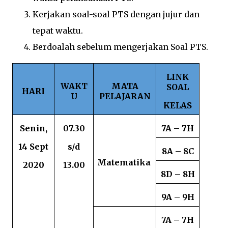
Kerjakan soal-soal PTS dengan jujur dan
tepat waktu.
Berdoalah sebelum mengerjakan Soal PTS.
LINK
WAKT
MATA
SOAL
HARI
U
PELAJARAN
KELAS
Senin,
07.30
7A – 7H
14
Sept
s/d
8A – 8C
Matematika
2020
13.00
8D – 8H
9A – 9H
7A – 7H