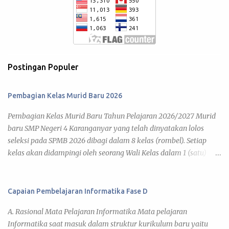
Postingan Populer
Pembagian Kelas Murid Baru 2026
Pembagian Kelas Murid Baru Tahun Pelajaran 2026/2027 Murid
baru SMP Negeri 4 Karanganyar yang telah dinyatakan lolos
seleksi pada SPMB 2026 dibagi dalam 8 kelas (rombel). Setiap
kelas akan didampingi oleh seorang Wali Kelas dalam 1 (satu)
tahun pelajaran 2026/2027. Adapun kegiatan pembelajaran telah
diatur pada Jadwal KBM 2026 , yang disusun berdasar kalender
pendidikan tahun pelajaran 2026/2027. Di bawah ini daftar
Capaian Pembelajaran Informatika Fase D
pembagian kelas murid baru tahun pelajaran 2026/2027 yang
A. Rasional Mata Pelajaran Informatika Mata pelajaran
dapat kamu lihat pada link tiap kelas. 7 A 7 B 7 C 7 D 7 E 7 F 7 G 7
Informatika saat masuk dalam struktur kurikulum baru yaitu
H Daftar Siswa Kelas VII A Wali Kelas : Umi Barokatun, S.Pd. No