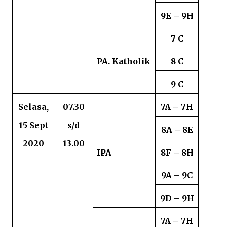
9E – 9H
7 C
PA. Katholik
8 C
9 C
Selasa,
07.30
7A – 7H
15
Sept
s/d
8A – 8E
2020
13.00
IPA
8F – 8H
9A – 9C
9D – 9H
7A – 7H