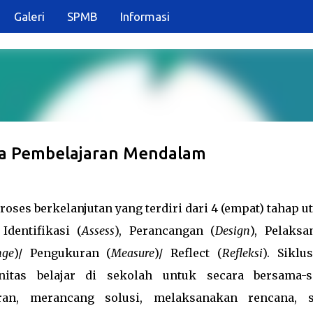
Galeri
SPMB
Informasi
Langsung ke konten utama
Pada Pembelajaran Mendalam
ses berkelanjutan yang terdiri dari 4 (empat) tahap u
Identifikasi (
Assess
), Perancangan (
Design
), Pelaksa
nge
)/ Pengukuran (
Measure
)/ Reflect (
Refleksi
). Siklu
itas belajar di sekolah untuk secara bersama-
ran, merancang solusi, melaksanakan rencana, s