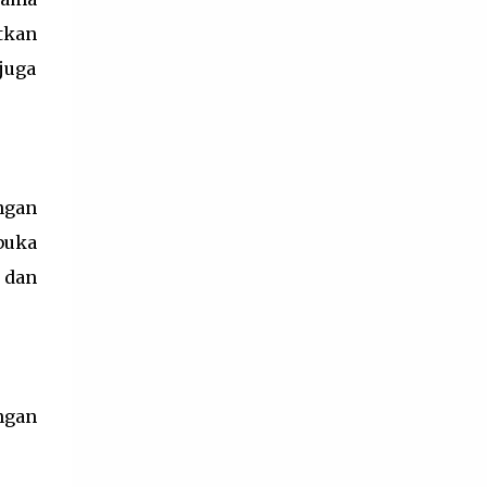
pembelajaran. Kriteria Ketercapaian Tujuan
tkan
Pembelajaran berfungsi untuk melakukan
juga
refleksi proses pembelajaran dan diagnosis
tingkat penguasaan kompetensi peserta
didik agar pendidik dapat memperbaiki
pros...
ngan
buka
 dan
ngan