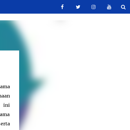
tama
naan
s ini
sama
erta