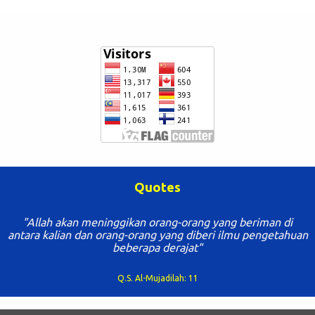
Quotes
"Tuntutlah ilmu mulai dari buaian hingga liang lahat"
Al Hadits