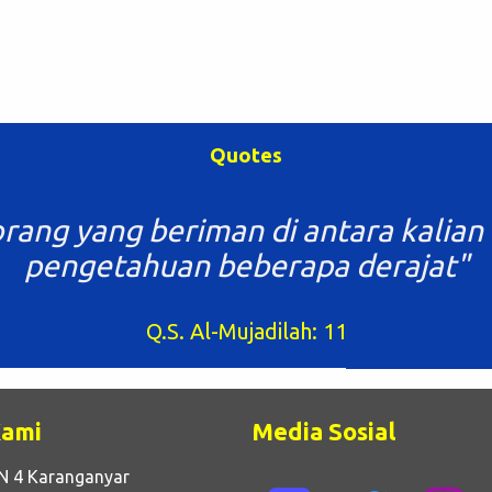
Quotes
rang yang beriman di antara kalian 
pengetahuan beberapa derajat"
Q.S. Al-Mujadilah: 11
Kami
Media Sosial
N 4 Karanganyar