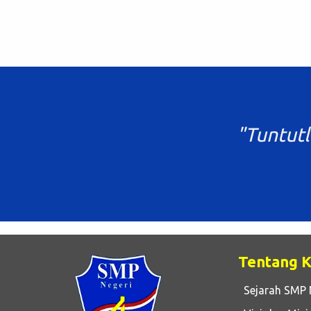
"Tuntutl
Tentang 
Sejarah SMP 