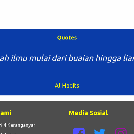
Quotes
ah ilmu mulai dari buaian hingga lia
Al Hadits
Kami
Media Sosial
N 4 Karanganyar