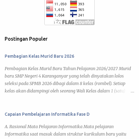
Postingan Populer
Pembagian Kelas Murid Baru 2026
Pembagian Kelas Murid Baru Tahun Pelajaran 2026/2027 Murid
baru SMP Negeri 4 Karanganyar yang telah dinyatakan lolos
seleksi pada SPMB 2026 dibagi dalam 8 kelas (rombel). Setiap
kelas akan didampingi oleh seorang Wali Kelas dalam 1 (satu)
tahun pelajaran 2026/2027. Adapun kegiatan pembelajaran telah
diatur pada Jadwal KBM 2026 , yang disusun berdasar kalender
pendidikan tahun pelajaran 2026/2027. Di bawah ini daftar
Capaian Pembelajaran Informatika Fase D
pembagian kelas murid baru tahun pelajaran 2026/2027 yang
A. Rasional Mata Pelajaran Informatika Mata pelajaran
dapat kamu lihat pada link tiap kelas. 7 A 7 B 7 C 7 D 7 E 7 F 7 G 7
Informatika saat masuk dalam struktur kurikulum baru yaitu
H Daftar Siswa Kelas VII A Wali Kelas : Umi Barokatun, S.Pd. No