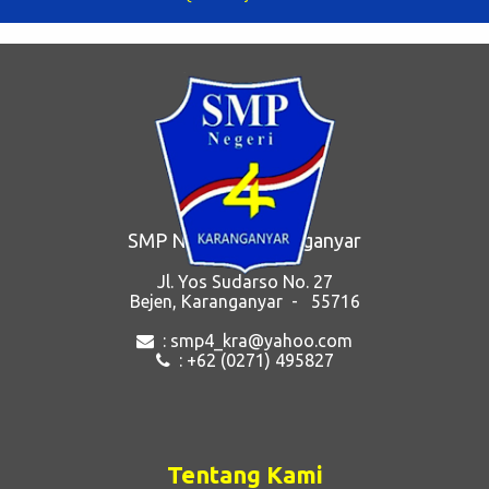
dapat melakukan kerja sama dengan dunia usaha dan dunia
industri. Dalam membimbing, pembina OSIS merancang program
agar siswa memiliki ruang yang cukup untuk mengekspresikan
budaya setempat, sehingga sikap, kreasi, ...
SMP Negeri 4 Karanganyar
Jl. Yos Sudarso No. 27
Bejen, Karanganyar - 55716
: smp4_kra@yahoo.com
: +62 (0271) 495827
Tentang Kami