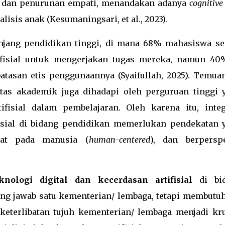
if dan penurunan empati, menandakan adanya
cognitive
sis anak (Kesumaningsari, et al., 2023).
njang pendidikan tinggi, di mana 68% mahasiswa se
ifisial untuk mengerjakan tugas mereka, namun 40
atasan etis penggunaannya (Syaifullah, 2025). Temuan
tas akademik juga dihadapi oleh perguruan tinggi 
fisial dalam pembelajaran. Oleh karena itu, integ
ifisial di bidang pendidikan memerlukan pendekatan 
usat pada manusia (
human-centered
), dan berperspe
ologi digital dan kecerdasan artifisial
di bi
ung jawab satu kementerian/ lembaga, tetapi membutu
, keterlibatan tujuh kementerian/ lembaga menjadi kru