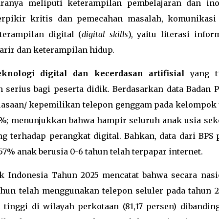
aranya meliputi keterampilan pembelajaran dan ino
berpikir kritis dan pemecahan masalah, komunikasi
terampilan digital (
digital skills
), yaitu literasi infor
 karir dan keterampilan hidup.
knologi digital dan kecerdasan artifisial
yang t
 serius bagi peserta didik. Berdasarkan data Badan P
nguasaan/ kepemilikan telepon genggam pada kelompok 
14%; menunjukkan bahwa hampir seluruh anak usia sek
 terhadap perangkat digital. Bahkan, data dari BPS 
7% anak berusia 0-6 tahun telah terpapar internet.
nak Indonesia Tahun 2025 mencatat bahwa secara nasi
tahun telah menggunakan telepon seluler pada tahun 2
tinggi di wilayah perkotaan (81,17 persen) dibandin