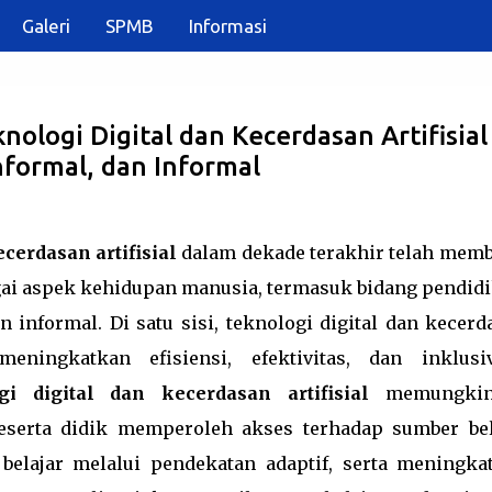
Galeri
SPMB
Informasi
Langsung ke konten utama
logi Digital dan Kecerdasan Artifisial 
nformal, dan Informal
ecerdasan artifisial
dalam dekade terakhir telah mem
ai aspek kehidupan manusia, termasuk bidang pendidi
n informal. Di satu sisi, teknologi digital dan kecerd
eningkatkan efisiensi, efektivitas, dan inklusiv
i digital dan kecerdasan artifisial
memungkin
eserta didik memperoleh akses terhadap sumber bel
elajar melalui pendekatan adaptif, serta meningka