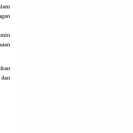
alam
Pembelajaran berfungsi untuk melakukan
refleksi proses pembelajaran dan diagnosis
ngan
tingkat penguasaan kompetensi peserta
didik agar pendidik dapat memperbaiki
amin
pros...
naan
ikan
 dan