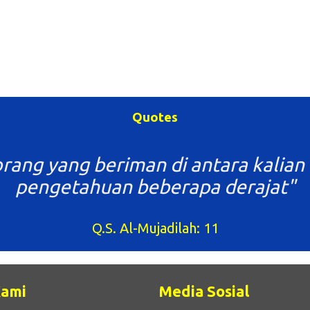
Quotes
rang yang beriman di antara kalian 
pengetahuan beberapa derajat"
Q.S. Al-Mujadilah: 11
Kami
Media Sosial