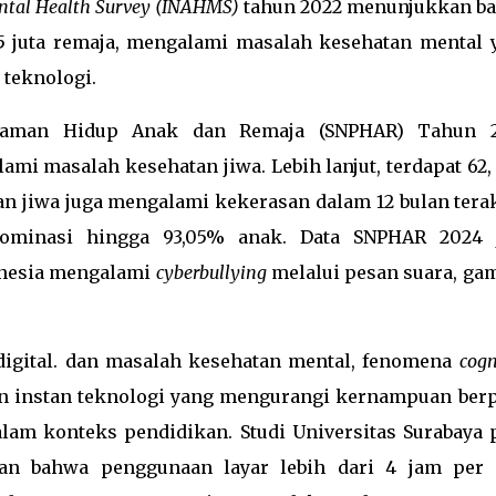
ntal Health Survey (INAHMS)
tahun 2022 menunjukkan b
15,5 juta remaja, mengalami masalah kesehatan mental 
 teknologi.
alaman Hidup Anak dan Remaja (SNPHAR) Tahun 
i masalah kesehatan jiwa. Lebih lanjut, terdapat 62,
 jiwa juga mengalami kekerasan dalam 12 bulan terak
ominasi hingga 93,05% anak. Data SNPHAR 2024 
onesia mengalami
cyberbullying
melalui pesan suara, gam
igital. dan masalah kesehatan mental, fenomena
cogn
an instan teknologi yang mengurangi kernampuan berp
alam konteks pendidikan. Studi Universitas Surabaya 
an bahwa penggunaan layar lebih dari 4 jam per 