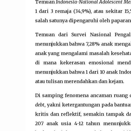
Temuan
Indonesia-National Adolescent Me
1 dari 3 remaja (34,9%), atau sekitar 
salah satunya dipengaruhi oleh paparan
Temuan dari Survei Nasional Peng
menunjukkan bahwa 7,28% anak mengalam
anak yang mengalami masalah kesehatan
di mana kekerasan emosional mend
menunjukkan bahwa 1 dari 10 anak Ind
atau tulisan merendahkan dan kejam.
Di samping fenomena ancaman ruang d
debt
, yakni ketergantungan pada bantu
kritis dan reflektif, semakin tampak d
207 anak usia 4-12 tahun menunjukk