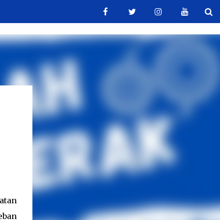
atan
eban