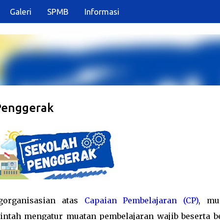
Galeri
SPMB
Informasi
Langsung ke konten utama
Penggerak
organisasian atas
Capaian Pembelajaran (CP)
, mu
rintah mengatur muatan pembelajaran wajib beserta b