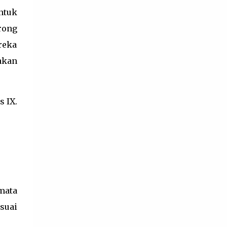
pembelajaran. Kriteria Ketercapaian Tujuan
ntuk
Pembelajaran berfungsi untuk melakukan
rong
refleksi proses pembelajaran dan diagnosis
reka
tingkat penguasaan kompetensi peserta
didik agar pendidik dapat memperbaiki
akan
pros...
s IX.
mata
suai