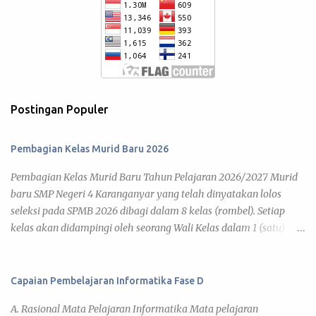
Postingan Populer
Pembagian Kelas Murid Baru 2026
Pembagian Kelas Murid Baru Tahun Pelajaran 2026/2027 Murid
baru SMP Negeri 4 Karanganyar yang telah dinyatakan lolos
seleksi pada SPMB 2026 dibagi dalam 8 kelas (rombel). Setiap
kelas akan didampingi oleh seorang Wali Kelas dalam 1 (satu)
tahun pelajaran 2026/2027. Adapun kegiatan pembelajaran telah
diatur pada Jadwal KBM 2026 , yang disusun berdasar kalender
pendidikan tahun pelajaran 2026/2027. Di bawah ini daftar
Capaian Pembelajaran Informatika Fase D
pembagian kelas murid baru tahun pelajaran 2026/2027 yang
A. Rasional Mata Pelajaran Informatika Mata pelajaran
dapat kamu lihat pada link tiap kelas. 7 A 7 B 7 C 7 D 7 E 7 F 7 G 7