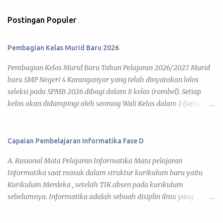
Postingan Populer
Pembagian Kelas Murid Baru 2026
Pembagian Kelas Murid Baru Tahun Pelajaran 2026/2027 Murid
baru SMP Negeri 4 Karanganyar yang telah dinyatakan lolos
seleksi pada SPMB 2026 dibagi dalam 8 kelas (rombel). Setiap
kelas akan didampingi oleh seorang Wali Kelas dalam 1 (satu)
tahun pelajaran 2026/2027. Adapun kegiatan pembelajaran telah
diatur pada Jadwal KBM 2026 , yang disusun berdasar kalender
pendidikan tahun pelajaran 2026/2027. Di bawah ini daftar
Capaian Pembelajaran Informatika Fase D
pembagian kelas murid baru tahun pelajaran 2026/2027 yang
A. Rasional Mata Pelajaran Informatika Mata pelajaran
dapat kamu lihat pada link tiap kelas. 7 A 7 B 7 C 7 D 7 E 7 F 7 G 7
Informatika saat masuk dalam struktur kurikulum baru yaitu
H Daftar Siswa Kelas VII A Wali Kelas : Umi Barokatun, S.Pd. No
Kurikulum Merdeka , setelah TIK absen pada kurikulum
Nama Siswa JK 1 ADITYA BISMA MAHARDIKA L 2 ADITYA JOVAN
sebelumnya. Informatika adalah sebuah disiplin ilmu yang
EGI FAIRUZ L 3 AINA NUN KHOLIFAH P 4 ALFA RIZDIATHA
mencari pemahaman dan mengeksplorasi dunia di sekitar kita,
ZIHEDINE ZIDANE L 5 ALFARO DAVIN SAPUTRA L 6 ARIFAH
baik natural maupun artifisial yang secara khusus tidak hanya