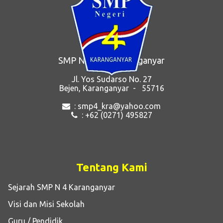
SMP Negeri 4 Karanganyar
Jl. Yos Sudarso No. 27
Bejen, Karanganyar - 55716
: smp4_kra@yahoo.com
: +62 (0271) 495827
Tentang Kami
Sejarah SMP N 4 Karanganyar
Visi dan Misi Sekolah
Guru / Pendidik