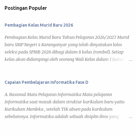
Postingan Populer
Pembagian Kelas Murid Baru 2026
Pembagian Kelas Murid Baru Tahun Pelajaran 2026/2027 Murid
baru SMP Negeri 4 Karanganyar yang telah dinyatakan lolos
seleksi pada SPMB 2026 dibagi dalam 8 kelas (rombel). Setiap
kelas akan didampingi oleh seorang Wali Kelas dalam 1 (satu)
tahun pelajaran 2026/2027. Adapun kegiatan pembelajaran telah
diatur pada Jadwal KBM 2026 , yang disusun berdasar kalender
pendidikan tahun pelajaran 2026/2027. Di bawah ini daftar
Capaian Pembelajaran Informatika Fase D
pembagian kelas murid baru tahun pelajaran 2026/2027 yang
A. Rasional Mata Pelajaran Informatika Mata pelajaran
dapat kamu lihat pada link tiap kelas. 7 A 7 B 7 C 7 D 7 E 7 F 7 G 7
Informatika saat masuk dalam struktur kurikulum baru yaitu
H Daftar Siswa Kelas VII A Wali Kelas : Umi Barokatun, S.Pd. No
Kurikulum Merdeka , setelah TIK absen pada kurikulum
Nama Siswa JK 1 ADITYA BISMA MAHARDIKA L 2 ADITYA JOVAN
sebelumnya. Informatika adalah sebuah disiplin ilmu yang
EGI FAIRUZ L 3 AINA NUN KHOLIFAH P 4 ALFA RIZDIATHA
mencari pemahaman dan mengeksplorasi dunia di sekitar kita,
ZIHEDINE ZIDANE L 5 ALFARO DAVIN SAPUTRA L 6 ARIFAH
baik natural maupun artifisial yang secara khusus tidak hanya
ENDAH SARASWATI P 7 ARVIS MUHAMMAD RAMADHAN L 8