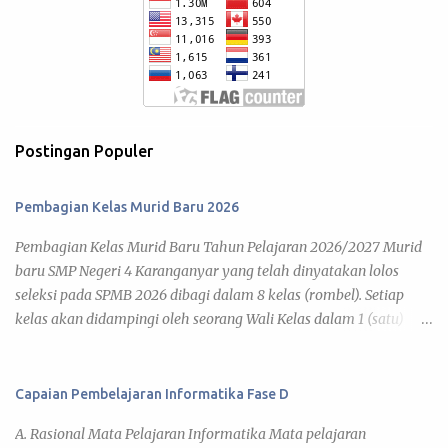
Postingan Populer
Pembagian Kelas Murid Baru 2026
Pembagian Kelas Murid Baru Tahun Pelajaran 2026/2027 Murid
baru SMP Negeri 4 Karanganyar yang telah dinyatakan lolos
seleksi pada SPMB 2026 dibagi dalam 8 kelas (rombel). Setiap
kelas akan didampingi oleh seorang Wali Kelas dalam 1 (satu)
tahun pelajaran 2026/2027. Adapun kegiatan pembelajaran telah
diatur pada Jadwal KBM 2026 , yang disusun berdasar kalender
pendidikan tahun pelajaran 2026/2027. Di bawah ini daftar
Capaian Pembelajaran Informatika Fase D
pembagian kelas murid baru tahun pelajaran 2026/2027 yang
A. Rasional Mata Pelajaran Informatika Mata pelajaran
dapat kamu lihat pada link tiap kelas. 7 A 7 B 7 C 7 D 7 E 7 F 7 G 7