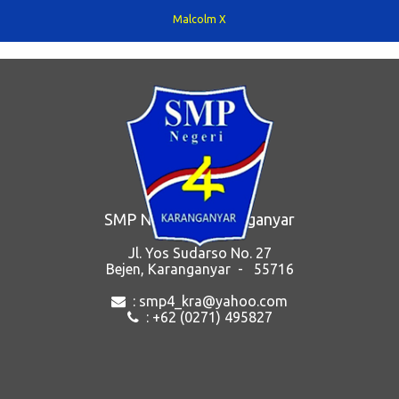
yang mencerminkan ketercapaian kompetensi pada tujuan
Malcolm X
pembelajaran. Kriteria Ketercapaian Tujuan Pembelajaran
berfungsi untuk melakukan refleksi proses pembelajaran dan
diagnosis tingkat penguasaan kompetensi peserta didik agar
pendidik dapat memperbaiki pros...
SMP Negeri 4 Karanganyar
Jl. Yos Sudarso No. 27
Bejen, Karanganyar - 55716
: smp4_kra@yahoo.com
: +62 (0271) 495827