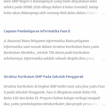
baru SMP Negeri 4 Karanganyar yang telah dinyatakan lolos
seleksi pada SPMB 2026 dibagi dalam 8 kelas (rombel). Setiap
kelas akan didampingi oleh seorang Wali Kelas dalam 1 (satu)
tahun pelajaran 2026/2027. Adapun kegiatan pembelajaran telah
diatur pada Jadwal KBM 2026 , yang disusun berdasar kalender
pendidikan tahun pelajaran 2026/2027. Di bawah ini daftar
Capaian Pembelajaran Informatika Fase D
pembagian kelas murid baru tahun pelajaran 2026/2027 yang
A. Rasional Mata Pelajaran Informatika Mata pelajaran
dapat kamu lihat pada link tiap kelas. 7 A 7 B 7 C 7 D 7 E 7 F 7 G 7
Informatika saat masuk dalam struktur kurikulum baru yaitu
H Daftar Siswa Kelas VII A Wali Kelas : Umi Barokatun, S.Pd. No
Kurikulum Merdeka , setelah TIK absen pada kurikulum
Nama Siswa JK 1 ADITYA BISMA MAHARDIKA L 2 ADITYA JOVAN
sebelumnya. Informatika adalah sebuah disiplin ilmu yang
EGI FAIRUZ L 3 AINA NUN KHOLIFAH P 4 ALFA RIZDIATHA
mencari pemahaman dan mengeksplorasi dunia di sekitar kita,
ZIHEDINE ZIDANE L 5 ALFARO DAVIN SAPUTRA L 6 ARIFAH
baik natural maupun artifisial yang secara khusus tidak hanya
ENDAH SARASWATI P 7 ARVIS MUHAMMAD RAMADHAN L 8
berkaitan dengan studi, pengembangan, dan implementasi dari
Struktur Kurikulum SMP Pada Sekolah Penggerak
ARYA DZAKY PRADANA L 9 AUREL NURAZISAH P 10 BRILLIAN
sistem komputer, tetapi juga pemahaman terhadap prinsip-
YUDHA UTAMA L 11 CANTIKA VALENCIA AMARA P 12
Struktur kurikulum di tingkat SMP terdiri atas satu fase yaitu Fase
prinsip dasar pengembangan. Peserta didik dapat menciptakan,
DESWITA...
D pada Sekolah Penggerak. Fase D ditujukan untuk Kelas VII,
merancang, dan mengembangkan produk berupa artefak
Kelas VIII dan Kelas IX. Proporsi beban belajar terbagi menjadi
komputasional ( computational artifact ) dalam bentuk
dua, yaitu: pembelajaran intrakurikuler; dan projek penguatan
perangkat keras, perangkat lunak (algoritma, program, atau