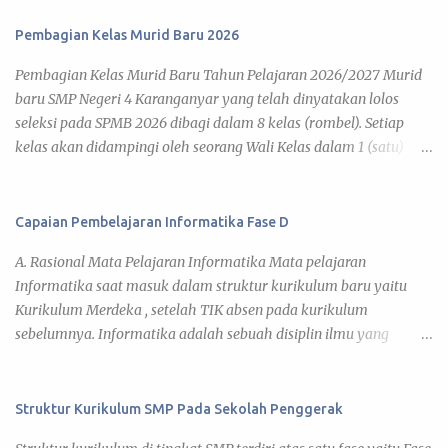
Pembagian Kelas Murid Baru 2026
Pembagian Kelas Murid Baru Tahun Pelajaran 2026/2027 Murid
baru SMP Negeri 4 Karanganyar yang telah dinyatakan lolos
seleksi pada SPMB 2026 dibagi dalam 8 kelas (rombel). Setiap
kelas akan didampingi oleh seorang Wali Kelas dalam 1 (satu)
tahun pelajaran 2026/2027. Adapun kegiatan pembelajaran telah
diatur pada Jadwal KBM 2026 , yang disusun berdasar kalender
pendidikan tahun pelajaran 2026/2027. Di bawah ini daftar
Capaian Pembelajaran Informatika Fase D
pembagian kelas murid baru tahun pelajaran 2026/2027 yang
A. Rasional Mata Pelajaran Informatika Mata pelajaran
dapat kamu lihat pada link tiap kelas. 7 A 7 B 7 C 7 D 7 E 7 F 7 G 7
Informatika saat masuk dalam struktur kurikulum baru yaitu
H Daftar Siswa Kelas VII A Wali Kelas : Umi Barokatun, S.Pd. No
Kurikulum Merdeka , setelah TIK absen pada kurikulum
Nama Siswa JK 1 ADITYA BISMA MAHARDIKA L 2 ADITYA JOVAN
sebelumnya. Informatika adalah sebuah disiplin ilmu yang
EGI FAIRUZ L 3 AINA NUN KHOLIFAH P 4 ALFA RIZDIATHA
mencari pemahaman dan mengeksplorasi dunia di sekitar kita,
ZIHEDINE ZIDANE L 5 ALFARO DAVIN SAPUTRA L 6 ARIFAH
baik natural maupun artifisial yang secara khusus tidak hanya
ENDAH SARASWATI P 7 ARVIS MUHAMMAD RAMADHAN L 8
berkaitan dengan studi, pengembangan, dan implementasi dari
Struktur Kurikulum SMP Pada Sekolah Penggerak
ARYA DZAKY PRADANA L 9 AUREL NURAZISAH P 10 BRILLIAN
sistem komputer, tetapi juga pemahaman terhadap prinsip-
YUDHA UTAMA L 11 CANTIKA VALENCIA AMARA P 12