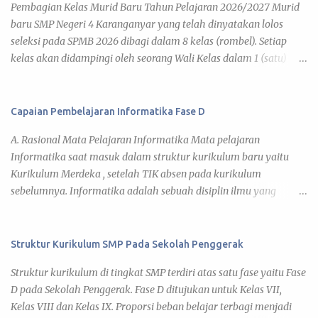
Pembagian Kelas Murid Baru Tahun Pelajaran 2026/2027 Murid
baru SMP Negeri 4 Karanganyar yang telah dinyatakan lolos
seleksi pada SPMB 2026 dibagi dalam 8 kelas (rombel). Setiap
kelas akan didampingi oleh seorang Wali Kelas dalam 1 (satu)
tahun pelajaran 2026/2027. Adapun kegiatan pembelajaran telah
diatur pada Jadwal KBM 2026 , yang disusun berdasar kalender
pendidikan tahun pelajaran 2026/2027. Di bawah ini daftar
Capaian Pembelajaran Informatika Fase D
pembagian kelas murid baru tahun pelajaran 2026/2027 yang
A. Rasional Mata Pelajaran Informatika Mata pelajaran
dapat kamu lihat pada link tiap kelas. 7 A 7 B 7 C 7 D 7 E 7 F 7 G 7
Informatika saat masuk dalam struktur kurikulum baru yaitu
H Daftar Siswa Kelas VII A Wali Kelas : Umi Barokatun, S.Pd. No
Kurikulum Merdeka , setelah TIK absen pada kurikulum
Nama Siswa JK 1 ADITYA BISMA MAHARDIKA L 2 ADITYA JOVAN
sebelumnya. Informatika adalah sebuah disiplin ilmu yang
EGI FAIRUZ L 3 AINA NUN KHOLIFAH P 4 ALFA RIZDIATHA
mencari pemahaman dan mengeksplorasi dunia di sekitar kita,
ZIHEDINE ZIDANE L 5 ALFARO DAVIN SAPUTRA L 6 ARIFAH
baik natural maupun artifisial yang secara khusus tidak hanya
ENDAH SARASWATI P 7 ARVIS MUHAMMAD RAMADHAN L 8
berkaitan dengan studi, pengembangan, dan implementasi dari
Struktur Kurikulum SMP Pada Sekolah Penggerak
ARYA DZAKY PRADANA L 9 AUREL NURAZISAH P 10 BRILLIAN
sistem komputer, tetapi juga pemahaman terhadap prinsip-
YUDHA UTAMA L 11 CANTIKA VALENCIA AMARA P 12
Struktur kurikulum di tingkat SMP terdiri atas satu fase yaitu Fase
prinsip dasar pengembangan. Peserta didik dapat menciptakan,
DESWITA...
D pada Sekolah Penggerak. Fase D ditujukan untuk Kelas VII,
merancang, dan mengembangkan produk berupa artefak
Kelas VIII dan Kelas IX. Proporsi beban belajar terbagi menjadi
komputasional ( computational artifact ) dalam bentuk