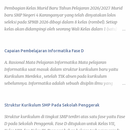
Pembagian Kelas Murid Baru Tahun Pelajaran 2026/2027 Murid
baru SMP Negeri 4 Karanganyar yang telah dinyatakan lolos
seleksi pada SPMB 2026 dibagi dalam 8 kelas (rombel). Setiap
kelas akan didampingi oleh seorang Wali Kelas dalam 1 (satu)
tahun pelajaran 2026/2027. Adapun kegiatan pembelajaran telah
diatur pada Jadwal KBM 2026 , yang disusun berdasar kalender
pendidikan tahun pelajaran 2026/2027. Di bawah ini daftar
Capaian Pembelajaran Informatika Fase D
pembagian kelas murid baru tahun pelajaran 2026/2027 yang
A. Rasional Mata Pelajaran Informatika Mata pelajaran
dapat kamu lihat pada link tiap kelas. 7 A 7 B 7 C 7 D 7 E 7 F 7 G 7
Informatika saat masuk dalam struktur kurikulum baru yaitu
H Daftar Siswa Kelas VII A Wali Kelas : Umi Barokatun, S.Pd. No
Kurikulum Merdeka , setelah TIK absen pada kurikulum
Nama Siswa JK 1 ADITYA BISMA MAHARDIKA L 2 ADITYA JOVAN
sebelumnya. Informatika adalah sebuah disiplin ilmu yang
EGI FAIRUZ L 3 AINA NUN KHOLIFAH P 4 ALFA RIZDIATHA
mencari pemahaman dan mengeksplorasi dunia di sekitar kita,
ZIHEDINE ZIDANE L 5 ALFARO DAVIN SAPUTRA L 6 ARIFAH
baik natural maupun artifisial yang secara khusus tidak hanya
ENDAH SARASWATI P 7 ARVIS MUHAMMAD RAMADHAN L 8
berkaitan dengan studi, pengembangan, dan implementasi dari
Struktur Kurikulum SMP Pada Sekolah Penggerak
ARYA DZAKY PRADANA L 9 AUREL NURAZISAH P 10 BRILLIAN
sistem komputer, tetapi juga pemahaman terhadap prinsip-
YUDHA UTAMA L 11 CANTIKA VALENCIA AMARA P 12
Struktur kurikulum di tingkat SMP terdiri atas satu fase yaitu Fase
prinsip dasar pengembangan. Peserta didik dapat menciptakan,
DESWITA...
D pada Sekolah Penggerak. Fase D ditujukan untuk Kelas VII,
merancang, dan mengembangkan produk berupa artefak