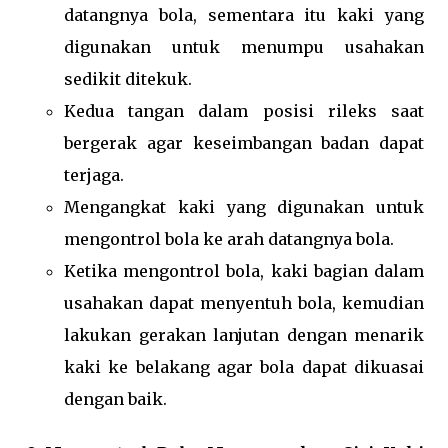
datangnya bola, sementara itu kaki yang
digunakan untuk menumpu usahakan
sedikit ditekuk.
Kedua tangan dalam posisi rileks saat
bergerak agar keseimbangan badan dapat
terjaga.
Mengangkat kaki yang digunakan untuk
mengontrol bola ke arah datangnya bola.
Ketika mengontrol bola, kaki bagian dalam
usahakan dapat menyentuh bola, kemudian
lakukan gerakan lanjutan dengan menarik
kaki ke belakang agar bola dapat dikuasai
dengan baik.