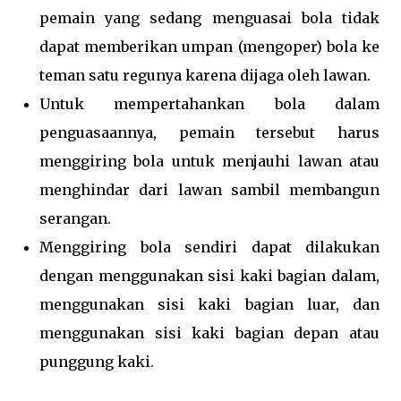
pemain yang sedang menguasai bola tidak
dapat memberikan umpan (mengoper) bola ke
teman satu regunya karena dijaga oleh lawan.
Untuk mempertahankan bola dalam
penguasaannya, pemain tersebut harus
menggiring bola untuk menjauhi lawan atau
menghindar dari lawan sambil membangun
serangan.
Menggiring bola sendiri dapat dilakukan
dengan menggunakan sisi kaki bagian dalam,
menggunakan sisi kaki bagian luar, dan
menggunakan sisi kaki bagian depan atau
punggung kaki.