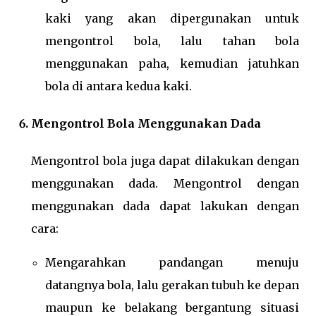
kaki yang akan dipergunakan untuk
mengontrol bola, lalu tahan bola
menggunakan paha, kemudian jatuhkan
bola di antara kedua kaki.
Mengontrol Bola Menggunakan Dada
Mengontrol bola juga dapat dilakukan dengan
menggunakan dada. Mengontrol dengan
menggunakan dada dapat lakukan dengan
cara:
Mengarahkan pandangan menuju
datangnya bola, lalu gerakan tubuh ke depan
maupun ke belakang bergantung situasi