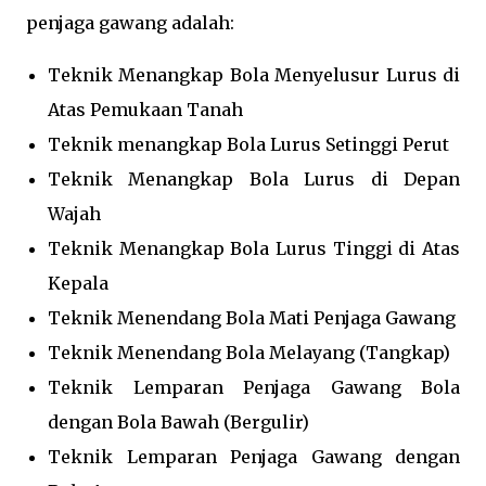
penjaga gawang adalah:
Teknik Menangkap Bola Menyelusur Lurus di
Atas Pemukaan Tanah
Teknik menangkap Bola Lurus Setinggi Perut
Teknik Menangkap Bola Lurus di Depan
Wajah
Teknik Menangkap Bola Lurus Tinggi di Atas
Kepala
Teknik Menendang Bola Mati Penjaga Gawang
Teknik Menendang Bola Melayang (Tangkap)
Teknik Lemparan Penjaga Gawang Bola
dengan Bola Bawah (Bergulir)
Teknik Lemparan Penjaga Gawang dengan