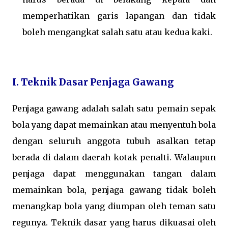
memperhatikan garis lapangan dan tidak
boleh mengangkat salah satu atau kedua kaki.
I. Teknik Dasar Penjaga Gawang
Penjaga gawang adalah salah satu pemain sepak
bola yang dapat memainkan atau menyentuh bola
dengan seluruh anggota tubuh asalkan tetap
berada di dalam daerah kotak penalti. Walaupun
penjaga dapat menggunakan tangan dalam
memainkan bola, penjaga gawang tidak boleh
menangkap bola yang diumpan oleh teman satu
regunya. Teknik dasar yang harus dikuasai oleh