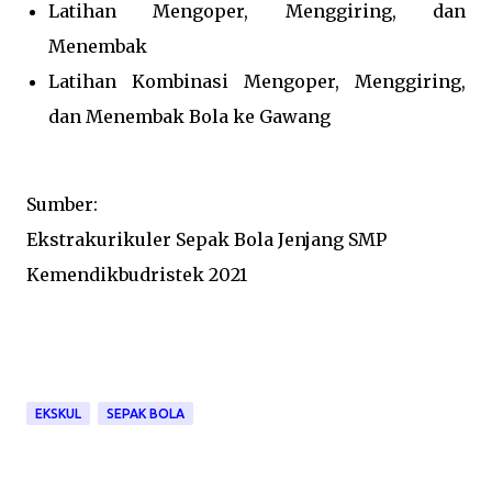
Latihan Mengoper, Menggiring, dan
Menembak
Latihan Kombinasi Mengoper, Menggiring,
dan Menembak Bola ke Gawang
Sumber:
Ekstrakurikuler Sepak Bola Jenjang SMP
Kemendikbudristek 2021
EKSKUL
SEPAK BOLA