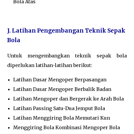
Bola Atas
J. Latihan Pengembangan Teknik Sepak
Bola
Untuk mengembangkan teknik sepak bola
diperlukan latihan-latihan berikut:
Latihan Dasar Mengoper Berpasangan
Latihan Dasar Mengoper Berbalik Badan
Latihan Mengoper dan Bergerak ke Arah Bola
Latihan Passing Satu-Dua Jemput Bola
Latihan Menggiring Bola Memutari Kun
Menggiring Bola Kombinasi Mengoper Bola