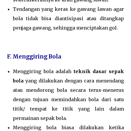
Tendangan yang keras ke gawang lawan agar
bola tidak bisa diantisipasi atau ditangkap
penjaga gawang, sehingga menciptakan gol.
F. Menggiring Bola
Menggiring bola adalah
teknik dasar sepak
bola
yang dilakukan dengan cara menendang
atau mendorong bola secara terus-menerus
dengan tujuan memindahkan bola dari satu
titik/ tempat ke titik yang lain dalam
permainan sepak bola.
Menggiring bola biasa dilakukan ketika