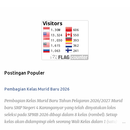
Postingan Populer
Pembagian Kelas Murid Baru 2026
Pembagian Kelas Murid Baru Tahun Pelajaran 2026/2027 Murid
baru SMP Negeri 4 Karanganyar yang telah dinyatakan lolos
seleksi pada SPMB 2026 dibagi dalam 8 kelas (rombel). Setiap
kelas akan didampingi oleh seorang Wali Kelas dalam 1 (satu)
tahun pelajaran 2026/2027. Adapun kegiatan pembelajaran telah