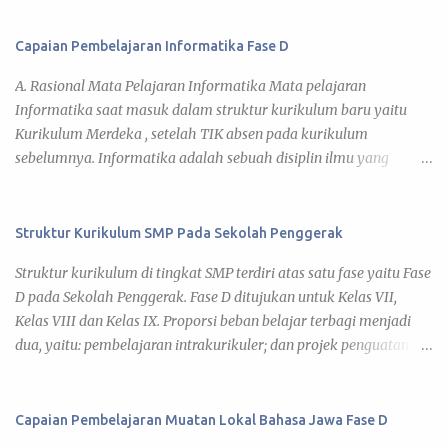
diatur pada Jadwal KBM 2026 , yang disusun berdasar kalender
pendidikan tahun pelajaran 2026/2027. Di bawah ini daftar
Capaian Pembelajaran Informatika Fase D
pembagian kelas murid baru tahun pelajaran 2026/2027 yang
A. Rasional Mata Pelajaran Informatika Mata pelajaran
dapat kamu lihat pada link tiap kelas. 7 A 7 B 7 C 7 D 7 E 7 F 7 G 7
Informatika saat masuk dalam struktur kurikulum baru yaitu
H Daftar Siswa Kelas VII A Wali Kelas : Umi Barokatun, S.Pd. No
Kurikulum Merdeka , setelah TIK absen pada kurikulum
Nama Siswa JK 1 ADITYA BISMA MAHARDIKA L 2 ADITYA JOVAN
sebelumnya. Informatika adalah sebuah disiplin ilmu yang
EGI FAIRUZ L 3 AINA NUN KHOLIFAH P 4 ALFA RIZDIATHA
mencari pemahaman dan mengeksplorasi dunia di sekitar kita,
ZIHEDINE ZIDANE L 5 ALFARO DAVIN SAPUTRA L 6 ARIFAH
baik natural maupun artifisial yang secara khusus tidak hanya
ENDAH SARASWATI P 7 ARVIS MUHAMMAD RAMADHAN L 8
berkaitan dengan studi, pengembangan, dan implementasi dari
Struktur Kurikulum SMP Pada Sekolah Penggerak
ARYA DZAKY PRADANA L 9 AUREL NURAZISAH P 10 BRILLIAN
sistem komputer, tetapi juga pemahaman terhadap prinsip-
YUDHA UTAMA L 11 CANTIKA VALENCIA AMARA P 12
Struktur kurikulum di tingkat SMP terdiri atas satu fase yaitu Fase
prinsip dasar pengembangan. Peserta didik dapat menciptakan,
DESWITA...
D pada Sekolah Penggerak. Fase D ditujukan untuk Kelas VII,
merancang, dan mengembangkan produk berupa artefak
Kelas VIII dan Kelas IX. Proporsi beban belajar terbagi menjadi
komputasional ( computational artifact ) dalam bentuk
dua, yaitu: pembelajaran intrakurikuler; dan projek penguatan
perangkat keras, perangkat lunak (algoritma, program, atau
profil pelajar Pancasila dialokasikan sekitar 25% total JP per
aplikasi), atau sistem berupa kombinasi perangkat keras dan
tahun. Tabel di bawah ini memperlihatkan Struktur Kurikulum
lunak dengan menggunakan teknologi dan perkakas ( tools )
Sekolah Penggerak di tingkat SMP (Sekolah Menengah Pertama).
Capaian Pembelajaran Muatan Lokal Bahasa Jawa Fase D
yang sesuai. Informatika mencakup prinsip keilmuan perangkat
Alokasi waktu mata pelajaran SMP Kelas VII-VIII (Asumsi 1 tahun
keras, data, informasi, dan sistem komputasi yang mendasari