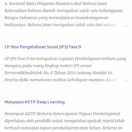
A. Rasional Mata Pelajaran Muatan Lokal Bahasa Jawa
= 36 minggu) Mata Pelajaran Alokasi per tahun (minggu) Alokasi
proses pengembangan tersebut. Oleh karena itu, Informatika
Keberadaan bahasa daerah merupakan salah satu kebanggaan
Projek per tahun Total JP per Tahun Pendidikan Agama Islam &
menca...
Bangsa Indonesia yang menunjukkan keanekaragaman
Budi Pekerti* 72 (2) 36 108 Pendidikan Agama Kristen & Budi
budayanya. Bahasa Jawa merupakan salah satu dari sekian
Pekerti* 72 (2) 36 108 Pendidikan Agama Katolik & Budi Pekerti*
banyak bahasa daerah di Indonesia yang keberadaannya ikut
72 (2) 36 108 Pendidikan Agama Buddha & Budi Pekerti* 72 (2) 36
mewarnai keragaman budaya bangsa Indonesia. Penggunaan
108 Pendidikan Agama Hindu & Budi Pekerti* 72 (2) 36 108
bahasa Jawa untuk berkomunikasi dengan sesama pengguna
CP Ilmu Pengetahuan Sosial (IPS) Fase D
Pendidikan Agama Khonghucu & Budi Pekerti* 72 (2) 36 108
Bahasa Jawa adalah salah satu cara untuk melestarikan bahasa
Pendidikan Kepercayaa...
CP IPS Fase D ini merupakan Capaian Pembelajaran terbaru yang
Jawa. Sebagai upaya strategis dalam pelestarian bahasa Jawa,
mengacu pada ruang lingkup materi IPS sesuai
pemerintah provinsi Jawa Tengah melalui Perda Nomor 4/2012
Permendikbudristek No. 8 Tahun 2024 tentang Standar Isi .
tentang Pendidikan dan Perda Nomor 9/2012 tentang Bahasa,
Peserta didik memahami realitas kehidupan manusia dalam
Sastra dan Aksara Jawa menjadikan pembelajaran Bahasa Jawa
ruang dan waktu pada bidang sosial, budaya, dan ekonomi
menjadi mata pelajaran muatan lokal wajib di sekolah pada
sehingga memiliki kesadaran akan keberadaan diri dalam
semua jenjang. Mata pelajaran muatan lokal Bahasa Jawa
berinteraksi dengan lingkungan lokal, nasional, dan global.
Menyusun KKTP Deep Learning
memiliki peran strategis dalam rangka membentuk watak dan
Melalui pendekatan keterampilan proses, peserta didik
kepribadian peserta didik di sekolah. Melalui pembelajaran
Penetapan KKTP (Kriteria Ketercapaian Tujuan Pembelajaran)
mengamati, menanya, mengumpulkan data, menganalisis,
unggah-ungguh basa, tata krama , memahami dan mengenal
diperlukan oleh pendidik untuk mengetahui apakah murid telah
menyimpulkan, dan mengomunikasikan informasi tentang
kekayaan seni dan budaya t...
berhasil mencapai tujuan pembelajaran atau belum. Kriteria ini
realitas kehidupan manusia menggunakan berbagai media. CP