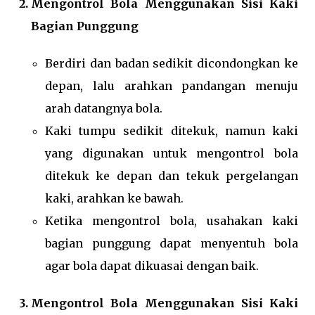
Mengontrol Bola Menggunakan Sisi Kaki
Bagian Punggung
Berdiri dan badan sedikit dicondongkan ke
depan, lalu arahkan pandangan menuju
arah datangnya bola.
Kaki tumpu sedikit ditekuk, namun kaki
yang digunakan untuk mengontrol bola
ditekuk ke depan dan tekuk pergelangan
kaki, arahkan ke bawah.
Ketika mengontrol bola, usahakan kaki
bagian punggung dapat menyentuh bola
agar bola dapat dikuasai dengan baik.
Mengontrol Bola Menggunakan Sisi Kaki