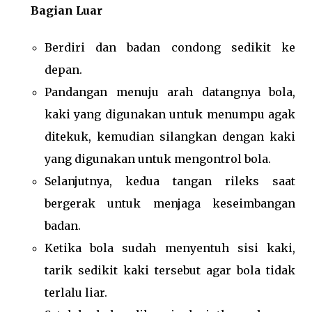
Bagian Luar
Berdiri dan badan condong sedikit ke
depan.
Pandangan menuju arah datangnya bola,
kaki yang digunakan untuk menumpu agak
ditekuk, kemudian silangkan dengan kaki
yang digunakan untuk mengontrol bola.
Selanjutnya, kedua tangan rileks saat
bergerak untuk menjaga keseimbangan
badan.
Ketika bola sudah menyentuh sisi kaki,
tarik sedikit kaki tersebut agar bola tidak
terlalu liar.