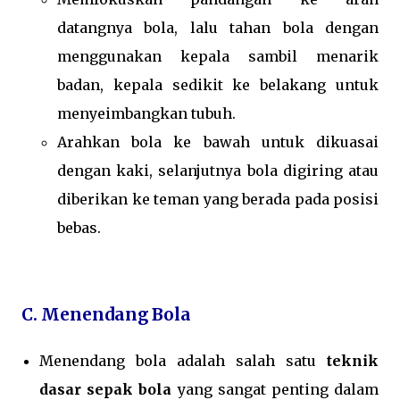
datangnya bola, lalu tahan bola dengan
menggunakan kepala sambil menarik
badan, kepala sedikit ke belakang untuk
menyeimbangkan tubuh.
Arahkan bola ke bawah untuk dikuasai
dengan kaki, selanjutnya bola digiring atau
diberikan ke teman yang berada pada posisi
bebas.
C. Menendang Bola
Menendang bola adalah salah satu
teknik
dasar sepak bola
yang sangat penting dalam