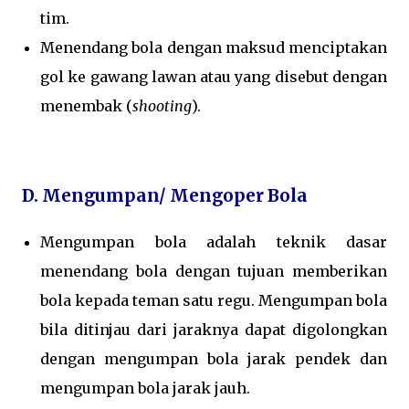
tim.
Menendang bola dengan maksud menciptakan
gol ke gawang lawan atau yang disebut dengan
menembak (
shooting
).
D. Mengumpan/ Mengoper Bola
Mengumpan bola adalah teknik dasar
menendang bola dengan tujuan memberikan
bola kepada teman satu regu. Mengumpan bola
bila ditinjau dari jaraknya dapat digolongkan
dengan mengumpan bola jarak pendek dan
mengumpan bola jarak jauh.