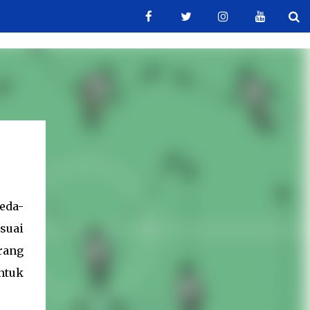
beda-
suai
rang
ntuk