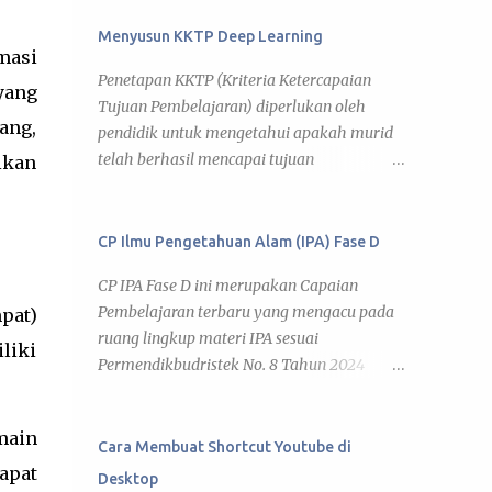
memahami realitas kehidupan manusia
Pendidikan Agama Khonghucu & Budi
pelestarian bahasa Jawa, pemerintah
dalam ruang dan waktu pada bidang sosial,
Menyusun KKTP Deep Learning
Pekerti* 72 (2) 36 108 Pendidikan
provinsi Jawa Tengah melalui Perda Nomor
masi
budaya, dan ekonomi sehingga memiliki
Kepercayaa...
4/2012 tentang Pendidikan dan Perda
Penetapan KKTP (Kriteria Ketercapaian
kesadaran akan keberadaan diri dalam
Nomor 9/2012 tentang Bahasa, Sastra dan
yang
Tujuan Pembelajaran) diperlukan oleh
berinteraksi dengan lingkungan lokal,
Aksara Jawa menjadikan pembelajaran
ang,
pendidik untuk mengetahui apakah murid
nasional, dan global. Melalui pendekatan
Bahasa Jawa menjadi mata pelajaran
telah berhasil mencapai tujuan
ikan
keterampilan proses, peserta didik
muatan lokal wajib di sekolah pada semua
pembelajaran atau belum. Kriteria ini
mengamati, menanya, mengumpulkan
jenjang. Mata pelajaran muatan lokal
dikembangkan saat pendidik
data, menganalisis, menyimpulkan, dan
Bahasa Jawa memiliki peran strategis
merencanakan asesmen, yang dilakukan
CP Ilmu Pengetahuan Alam (IPA) Fase D
mengomunikasikan informasi tentang
dalam rangka membentuk watak dan
saat pendidik menyusun perencanaan
realitas kehidupan manusia menggunakan
kepribadian peserta didik di sekolah.
CP IPA Fase D ini merupakan Capaian
pembelajaran, baik dalam bentuk RPP
berbagai media. CP (Capaian Pembelajaran)
Melalui pembelajaran unggah-ungguh
Pembelajaran terbaru yang mengacu pada
pat)
(Rencana Pelaksanaan Pembelajaran)
Informatika Fase D setiap elemen adalah
basa, tata krama , memahami dan
ruang lingkup materi IPA sesuai
ataupun modul ajar . Kriteria ketercapaian
liki
sebagai berikut. Elemen Capaian
mengenal kekayaan seni dan budaya t...
Permendikbudristek No. 8 Tahun 2024
ini juga menjadi salah satu pertimbangan
Pembelajaran Pemahaman Konsep Peserta
tentang Standar Isi . Peserta didik
dalam memilih/ membuat instrumen
didik memahami keberagaman kondisi
memahami proses identifikasi makhluk
asesmen, karena belum tentu suatu
geografis Indonesia, konektivitas
main
hidup, sifat dan karakteristik zat, sistem
Cara Membuat Shortcut Youtube di
asesmen sesuai dengan tujuan dan kriteria
antarruang terhadap upaya pemanfaatan
organisasi kehidupan, interaksi makhluk
apat
ketercapaian tujuan pembelajaran . Kriteria
Desktop
dan pelestarian potensi sumber daya alam,