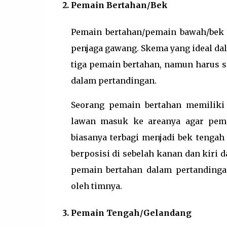
Pemain Bertahan/Bek
Pemain bertahan/pemain bawah/bek 
penjaga gawang. Skema yang ideal d
tiga pemain bertahan, namun harus 
dalam pertandingan.
Seorang pemain bertahan memiliki
lawan masuk ke areanya agar pema
biasanya terbagi menjadi bek tengah
berposisi di sebelah kanan dan kiri 
pemain bertahan dalam pertandinga
oleh timnya.
Pemain Tengah/Gelandang