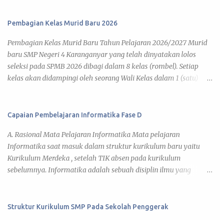
Pembagian Kelas Murid Baru 2026
Pembagian Kelas Murid Baru Tahun Pelajaran 2026/2027 Murid
baru SMP Negeri 4 Karanganyar yang telah dinyatakan lolos
seleksi pada SPMB 2026 dibagi dalam 8 kelas (rombel). Setiap
kelas akan didampingi oleh seorang Wali Kelas dalam 1 (satu)
tahun pelajaran 2026/2027. Adapun kegiatan pembelajaran telah
diatur pada Jadwal KBM 2026 , yang disusun berdasar kalender
pendidikan tahun pelajaran 2026/2027. Di bawah ini daftar
Capaian Pembelajaran Informatika Fase D
pembagian kelas murid baru tahun pelajaran 2026/2027 yang
A. Rasional Mata Pelajaran Informatika Mata pelajaran
dapat kamu lihat pada link tiap kelas. 7 A 7 B 7 C 7 D 7 E 7 F 7 G 7
Informatika saat masuk dalam struktur kurikulum baru yaitu
H Daftar Siswa Kelas VII A Wali Kelas : Umi Barokatun, S.Pd. No
Kurikulum Merdeka , setelah TIK absen pada kurikulum
Nama Siswa JK 1 ADITYA BISMA MAHARDIKA L 2 ADITYA JOVAN
sebelumnya. Informatika adalah sebuah disiplin ilmu yang
EGI FAIRUZ L 3 AINA NUN KHOLIFAH P 4 ALFA RIZDIATHA
mencari pemahaman dan mengeksplorasi dunia di sekitar kita,
ZIHEDINE ZIDANE L 5 ALFARO DAVIN SAPUTRA L 6 ARIFAH
baik natural maupun artifisial yang secara khusus tidak hanya
ENDAH SARASWATI P 7 ARVIS MUHAMMAD RAMADHAN L 8
berkaitan dengan studi, pengembangan, dan implementasi dari
Struktur Kurikulum SMP Pada Sekolah Penggerak
ARYA DZAKY PRADANA L 9 AUREL NURAZISAH P 10 BRILLIAN
sistem komputer, tetapi juga pemahaman terhadap prinsip-
YUDHA UTAMA L 11 CANTIKA VALENCIA AMARA P 12