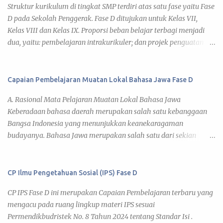
Struktur kurikulum di tingkat SMP terdiri atas satu fase yaitu Fase
prinsip dasar pengembangan. Peserta didik dapat menciptakan,
DESWITA...
D pada Sekolah Penggerak. Fase D ditujukan untuk Kelas VII,
merancang, dan mengembangkan produk berupa artefak
Kelas VIII dan Kelas IX. Proporsi beban belajar terbagi menjadi
komputasional ( computational artifact ) dalam bentuk
dua, yaitu: pembelajaran intrakurikuler; dan projek penguatan
perangkat keras, perangkat lunak (algoritma, program, atau
profil pelajar Pancasila dialokasikan sekitar 25% total JP per
aplikasi), atau sistem berupa kombinasi perangkat keras dan
tahun. Tabel di bawah ini memperlihatkan Struktur Kurikulum
lunak dengan menggunakan teknologi dan perkakas ( tools )
Sekolah Penggerak di tingkat SMP (Sekolah Menengah Pertama).
Capaian Pembelajaran Muatan Lokal Bahasa Jawa Fase D
yang sesuai. Informatika mencakup prinsip keilmuan perangkat
Alokasi waktu mata pelajaran SMP Kelas VII-VIII (Asumsi 1 tahun
keras, data, informasi, dan sistem komputasi yang mendasari
A. Rasional Mata Pelajaran Muatan Lokal Bahasa Jawa
= 36 minggu) Mata Pelajaran Alokasi per tahun (minggu) Alokasi
proses pengembangan tersebut. Oleh karena itu, Informatika
Keberadaan bahasa daerah merupakan salah satu kebanggaan
Projek per tahun Total JP per Tahun Pendidikan Agama Islam &
menca...
Bangsa Indonesia yang menunjukkan keanekaragaman
Budi Pekerti* 72 (2) 36 108 Pendidikan Agama Kristen & Budi
budayanya. Bahasa Jawa merupakan salah satu dari sekian
Pekerti* 72 (2) 36 108 Pendidikan Agama Katolik & Budi Pekerti*
banyak bahasa daerah di Indonesia yang keberadaannya ikut
72 (2) 36 108 Pendidikan Agama Buddha & Budi Pekerti* 72 (2) 36
mewarnai keragaman budaya bangsa Indonesia. Penggunaan
108 Pendidikan Agama Hindu & Budi Pekerti* 72 (2) 36 108
bahasa Jawa untuk berkomunikasi dengan sesama pengguna
CP Ilmu Pengetahuan Sosial (IPS) Fase D
Pendidikan Agama Khonghucu & Budi Pekerti* 72 (2) 36 108
Bahasa Jawa adalah salah satu cara untuk melestarikan bahasa
Pendidikan Kepercayaa...
CP IPS Fase D ini merupakan Capaian Pembelajaran terbaru yang
Jawa. Sebagai upaya strategis dalam pelestarian bahasa Jawa,
mengacu pada ruang lingkup materi IPS sesuai
pemerintah provinsi Jawa Tengah melalui Perda Nomor 4/2012
Permendikbudristek No. 8 Tahun 2024 tentang Standar Isi .
tentang Pendidikan dan Perda Nomor 9/2012 tentang Bahasa,