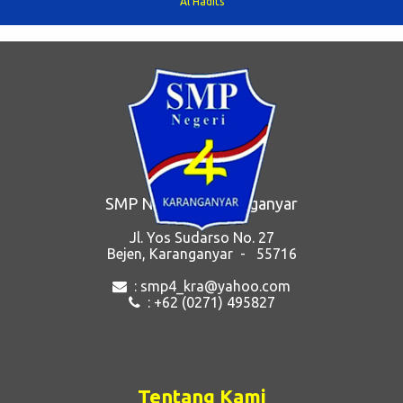
Al Hadits
SMP Negeri 4 Karanganyar
Jl. Yos Sudarso No. 27
Bejen, Karanganyar - 55716
: smp4_kra@yahoo.com
: +62 (0271) 495827
Tentang Kami