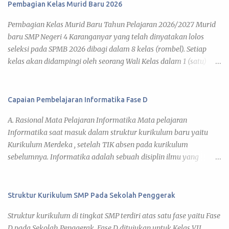
Pembagian Kelas Murid Baru 2026
Pembagian Kelas Murid Baru Tahun Pelajaran 2026/2027 Murid
baru SMP Negeri 4 Karanganyar yang telah dinyatakan lolos
seleksi pada SPMB 2026 dibagi dalam 8 kelas (rombel). Setiap
kelas akan didampingi oleh seorang Wali Kelas dalam 1 (satu)
tahun pelajaran 2026/2027. Adapun kegiatan pembelajaran telah
diatur pada Jadwal KBM 2026 , yang disusun berdasar kalender
pendidikan tahun pelajaran 2026/2027. Di bawah ini daftar
Capaian Pembelajaran Informatika Fase D
pembagian kelas murid baru tahun pelajaran 2026/2027 yang
A. Rasional Mata Pelajaran Informatika Mata pelajaran
dapat kamu lihat pada link tiap kelas. 7 A 7 B 7 C 7 D 7 E 7 F 7 G 7
Informatika saat masuk dalam struktur kurikulum baru yaitu
H Daftar Siswa Kelas VII A Wali Kelas : Umi Barokatun, S.Pd. No
Kurikulum Merdeka , setelah TIK absen pada kurikulum
Nama Siswa JK 1 ADITYA BISMA MAHARDIKA L 2 ADITYA JOVAN
sebelumnya. Informatika adalah sebuah disiplin ilmu yang
EGI FAIRUZ L 3 AINA NUN KHOLIFAH P 4 ALFA RIZDIATHA
mencari pemahaman dan mengeksplorasi dunia di sekitar kita,
ZIHEDINE ZIDANE L 5 ALFARO DAVIN SAPUTRA L 6 ARIFAH
baik natural maupun artifisial yang secara khusus tidak hanya
ENDAH SARASWATI P 7 ARVIS MUHAMMAD RAMADHAN L 8
berkaitan dengan studi, pengembangan, dan implementasi dari
Struktur Kurikulum SMP Pada Sekolah Penggerak
ARYA DZAKY PRADANA L 9 AUREL NURAZISAH P 10 BRILLIAN
sistem komputer, tetapi juga pemahaman terhadap prinsip-
YUDHA UTAMA L 11 CANTIKA VALENCIA AMARA P 12
Struktur kurikulum di tingkat SMP terdiri atas satu fase yaitu Fase
prinsip dasar pengembangan. Peserta didik dapat menciptakan,
DESWITA...
D pada Sekolah Penggerak. Fase D ditujukan untuk Kelas VII,