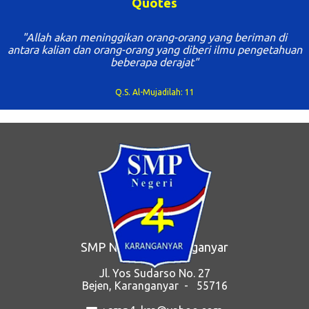
Quotes
angka kuantitatif atau kualitatif sesuai dengan karakteristik:
Tujuan pembelajaran Aktivitas pembelajaran Asesmen yang
"Allah akan meninggikan orang-orang yang beriman di
dilaksanakan Kriteria Ketercapaian Tujuan Pembelajaran
antara kalian dan orang-orang yang diberi ilmu pengetahuan
beberapa derajat"
diturunkan dari indikator asesmen suatu tujuan pembelajaran ,
yang mencerminkan ketercapaian kompetensi pada tujuan
Q.S. Al-Mujadilah: 11
pembelajaran. Kriteria Ketercapaian Tujuan Pembelajaran
berfungsi untuk melakukan refleksi proses pembelajaran dan
diagnosis tingkat penguasaan kompetensi peserta didik agar
pendidik dapat memperbaiki pros...
SMP Negeri 4 Karanganyar
Jl. Yos Sudarso No. 27
Bejen, Karanganyar - 55716