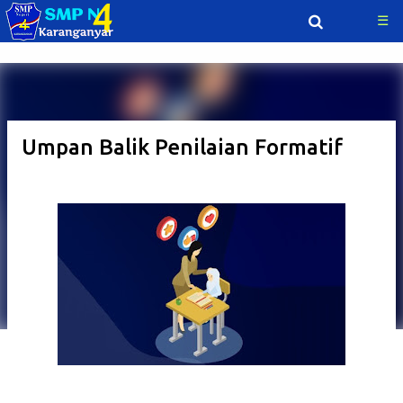
☰
Langsung ke konten utama
Umpan Balik Penilaian Formatif