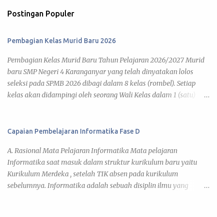
Postingan Populer
Pembagian Kelas Murid Baru 2026
Pembagian Kelas Murid Baru Tahun Pelajaran 2026/2027 Murid
baru SMP Negeri 4 Karanganyar yang telah dinyatakan lolos
seleksi pada SPMB 2026 dibagi dalam 8 kelas (rombel). Setiap
kelas akan didampingi oleh seorang Wali Kelas dalam 1 (satu)
tahun pelajaran 2026/2027. Adapun kegiatan pembelajaran telah
diatur pada Jadwal KBM 2026 , yang disusun berdasar kalender
pendidikan tahun pelajaran 2026/2027. Di bawah ini daftar
Capaian Pembelajaran Informatika Fase D
pembagian kelas murid baru tahun pelajaran 2026/2027 yang
A. Rasional Mata Pelajaran Informatika Mata pelajaran
dapat kamu lihat pada link tiap kelas. 7 A 7 B 7 C 7 D 7 E 7 F 7 G 7
Informatika saat masuk dalam struktur kurikulum baru yaitu
H Daftar Siswa Kelas VII A Wali Kelas : Umi Barokatun, S.Pd. No
Kurikulum Merdeka , setelah TIK absen pada kurikulum
Nama Siswa JK 1 ADITYA BISMA MAHARDIKA L 2 ADITYA JOVAN
sebelumnya. Informatika adalah sebuah disiplin ilmu yang
EGI FAIRUZ L 3 AINA NUN KHOLIFAH P 4 ALFA RIZDIATHA
mencari pemahaman dan mengeksplorasi dunia di sekitar kita,
ZIHEDINE ZIDANE L 5 ALFARO DAVIN SAPUTRA L 6 ARIFAH
baik natural maupun artifisial yang secara khusus tidak hanya
ENDAH SARASWATI P 7 ARVIS MUHAMMAD RAMADHAN L 8