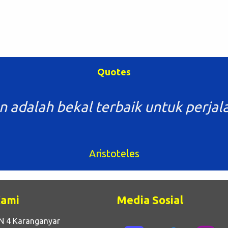
Quotes
n adalah bekal terbaik untuk perjal
Aristoteles
Kami
Media Sosial
N 4 Karanganyar