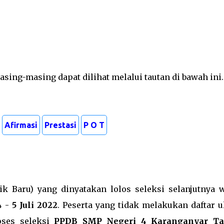
asing-masing dapat dilihat melalui tautan di bawah ini.
Afirmasi
Prestasi
P O T
k Baru) yang dinyatakan lolos seleksi selanjutnya w
4
-
5 Juli 2022
. Peserta yang tidak melakukan daftar u
oses seleksi
PPDB SMP Negeri 4 Karanganyar T