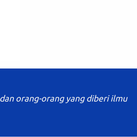
Pembelajaran berfungsi untuk melakukan
refleksi proses pembelajaran dan diagnosis
tingkat penguasaan kompetensi peserta
didik agar pendidik dapat memperbaiki
pros...
dan orang-orang yang diberi ilmu