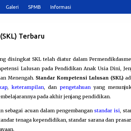
Galeri
SPMB
Informasi
Langsung ke konten utama
(SKL) Terbaru
ing disingkat SKL telah diatur dalam Permendikdasme
petensi Lulusan pada Pendidikan Anak Usia Dini, Jen
ikan Menengah.
Standar Kompetensi Lulusan (SKL)
ad
kap
,
keterampilan
, dan
pengetahuan
yang menunju
mbelajarannya pada akhir jenjang pendidikan.
n sebagai acuan dalam pengembangan
standar isi
, st
standar tenaga kependidikan, standar sarana dan prasar
ayaan.