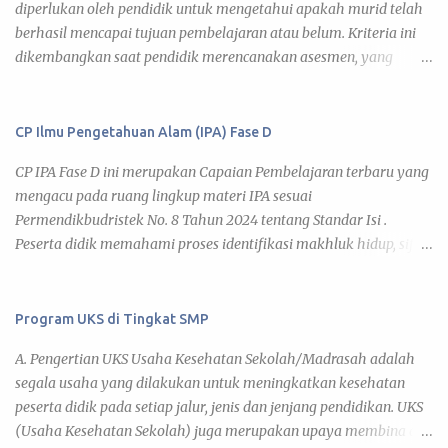
diperlukan oleh pendidik untuk mengetahui apakah murid telah
menyimpulkan, dan mengomunikasikan informasi tentang
kekayaan seni dan budaya t...
berhasil mencapai tujuan pembelajaran atau belum. Kriteria ini
realitas kehidupan manusia menggunakan berbagai media. CP
dikembangkan saat pendidik merencanakan asesmen, yang
(Capaian Pembelajaran) Informatika Fase D setiap elemen adalah
dilakukan saat pendidik menyusun perencanaan pembelajaran,
sebagai berikut. Elemen Capaian Pembelajaran Pemahaman
baik dalam bentuk RPP (Rencana Pelaksanaan Pembelajaran)
Konsep Peserta didik memahami keberagaman kondisi geografis
ataupun modul ajar . Kriteria ketercapaian ini juga menjadi salah
CP Ilmu Pengetahuan Alam (IPA) Fase D
Indonesia, konektivitas antarruang terhadap upaya pemanfaatan
satu pertimbangan dalam memilih/ membuat instrumen
dan pelestarian potensi sumber daya alam, faktor aktivitas
CP IPA Fase D ini merupakan Capaian Pembelajaran terbaru yang
asesmen, karena belum tentu suatu asesmen sesuai dengan tujuan
manusia terhadap perubahan iklim dan potensi bencana alam.
mengacu pada ruang lingkup materi IPA sesuai
dan kriteria ketercapaian tujuan pembelajaran . Kriteria ini
Peserta didik me...
Permendikbudristek No. 8 Tahun 2024 tentang Standar Isi .
merupakan penjelasan tentang kompetensi apa yang perlu
Peserta didik memahami proses identifikasi makhluk hidup, sifat
ditunjukkan/ didemonstrasikan murid sebagai bukti ( evidence )
dan karakteristik zat, sistem organisasi kehidupan, interaksi
bahwa ia telah mencapai tujuan pembelajaran. Dengan demikian,
makhluk hidup dengan lingkungannya, upaya mitigasi
kriteria yang digunakan untuk menentukan apakah murid telah
perubahan iklim, pewarisan sifat, dan bioteknologi di lingkungan
Program UKS di Tingkat SMP
mencapai tujuan pembelajaran dapat dikembangkan pendidik
sekitarnya. Mereka juga memahami pengukuran, gerak dan gaya,
dengan menggunakan beberapa pendekatan, di antaranya:
A. Pengertian UKS Usaha Kesehatan Sekolah/Madrasah adalah
tekanan dan pesawat sederhana, konsep usaha dan energi,
menggunakan deskripsi kriteria; menggunak...
segala usaha yang dilakukan untuk meningkatkan kesehatan
pengaruh kalor dan perubahan suhu, gelombang, gejala
peserta didik pada setiap jalur, jenis dan jenjang pendidikan. UKS
kemagnetan dan kelistrikan, pemanfaatan sumber energi listrik
(Usaha Kesehatan Sekolah) juga merupakan upaya membina dan
ramah lingkungan, posisi bulan-bumi-matahari, sifat fisika dan