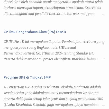
diperlukan oleh pendidik untuk mengetahui apakah murid telah
menyimpulkan, dan mengomunikasikan informasi tentang
kekayaan seni dan budaya t...
berhasil mencapai tujuan pembelajaran atau belum. Kriteria ini
realitas kehidupan manusia menggunakan berbagai media. CP
dikembangkan saat pendidik merencanakan asesmen, yang
(Capaian Pembelajaran) Informatika Fase D setiap elemen adalah
dilakukan saat pendidik menyusun perencanaan pembelajaran,
sebagai berikut. Elemen Capaian Pembelajaran Pemahaman
baik dalam bentuk RPP (Rencana Pelaksanaan Pembelajaran)
Konsep Peserta didik memahami keberagaman kondisi geografis
ataupun modul ajar . Kriteria ketercapaian ini juga menjadi salah
CP Ilmu Pengetahuan Alam (IPA) Fase D
Indonesia, konektivitas antarruang terhadap upaya pemanfaatan
satu pertimbangan dalam memilih/ membuat instrumen
dan pelestarian potensi sumber daya alam, faktor aktivitas
CP IPA Fase D ini merupakan Capaian Pembelajaran terbaru yang
asesmen, karena belum tentu suatu asesmen sesuai dengan tujuan
manusia terhadap perubahan iklim dan potensi bencana alam.
mengacu pada ruang lingkup materi IPA sesuai
dan kriteria ketercapaian tujuan pembelajaran . Kriteria ini
Peserta didik me...
Permendikbudristek No. 8 Tahun 2024 tentang Standar Isi .
merupakan penjelasan tentang kompetensi apa yang perlu
Peserta didik memahami proses identifikasi makhluk hidup, sifat
ditunjukkan/ didemonstrasikan murid sebagai bukti ( evidence )
dan karakteristik zat, sistem organisasi kehidupan, interaksi
bahwa ia telah mencapai tujuan pembelajaran. Dengan demikian,
makhluk hidup dengan lingkungannya, upaya mitigasi
kriteria yang digunakan untuk menentukan apakah murid telah
perubahan iklim, pewarisan sifat, dan bioteknologi di lingkungan
Program UKS di Tingkat SMP
mencapai tujuan pembelajaran dapat dikembangkan pendidik
sekitarnya. Mereka juga memahami pengukuran, gerak dan gaya,
dengan menggunakan beberapa pendekatan, di antaranya:
A. Pengertian UKS Usaha Kesehatan Sekolah/Madrasah adalah
tekanan dan pesawat sederhana, konsep usaha dan energi,
menggunakan deskripsi kriteria; menggunak...
segala usaha yang dilakukan untuk meningkatkan kesehatan
pengaruh kalor dan perubahan suhu, gelombang, gejala
peserta didik pada setiap jalur, jenis dan jenjang pendidikan. UKS
kemagnetan dan kelistrikan, pemanfaatan sumber energi listrik
(Usaha Kesehatan Sekolah) juga merupakan upaya membina dan
ramah lingkungan, posisi bulan-bumi-matahari, sifat fisika dan