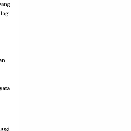
yang
misalnya pembina OSIS dapat melakukan
kerja sama dengan dunia usaha dan dunia
logi
industri. Dalam membimbing, pembina
OSIS merancang program agar siswa
memiliki ruang yang cukup untuk
mengekspresikan budaya setempat,
sehingga sikap, kreasi, ...
an
yata
angi