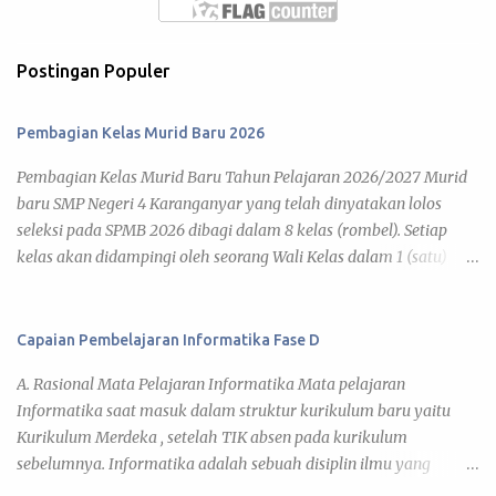
Postingan Populer
Pembagian Kelas Murid Baru 2026
Pembagian Kelas Murid Baru Tahun Pelajaran 2026/2027 Murid
baru SMP Negeri 4 Karanganyar yang telah dinyatakan lolos
seleksi pada SPMB 2026 dibagi dalam 8 kelas (rombel). Setiap
kelas akan didampingi oleh seorang Wali Kelas dalam 1 (satu)
tahun pelajaran 2026/2027. Adapun kegiatan pembelajaran telah
diatur pada Jadwal KBM 2026 , yang disusun berdasar kalender
pendidikan tahun pelajaran 2026/2027. Di bawah ini daftar
Capaian Pembelajaran Informatika Fase D
pembagian kelas murid baru tahun pelajaran 2026/2027 yang
A. Rasional Mata Pelajaran Informatika Mata pelajaran
dapat kamu lihat pada link tiap kelas. 7 A 7 B 7 C 7 D 7 E 7 F 7 G 7
Informatika saat masuk dalam struktur kurikulum baru yaitu
H Daftar Siswa Kelas VII A Wali Kelas : Umi Barokatun, S.Pd. No
Kurikulum Merdeka , setelah TIK absen pada kurikulum
Nama Siswa JK 1 ADITYA BISMA MAHARDIKA L 2 ADITYA JOVAN
sebelumnya. Informatika adalah sebuah disiplin ilmu yang
EGI FAIRUZ L 3 AINA NUN KHOLIFAH P 4 ALFA RIZDIATHA
mencari pemahaman dan mengeksplorasi dunia di sekitar kita,
ZIHEDINE ZIDANE L 5 ALFARO DAVIN SAPUTRA L 6 ARIFAH