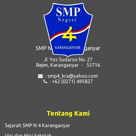
pendidik dapat memperbaiki pros...
SMP Negeri 4 Karanganyar
Jl. Yos Sudarso No. 27
Bejen, Karanganyar - 55716
: smp4_kra@yahoo.com
: +62 (0271) 495827
Tentang Kami
Sejarah SMP N 4 Karanganyar
Visi dan Misi Sekolah