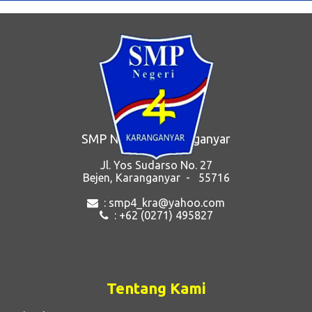
SMP Negeri 4 Karanganyar
Jl. Yos Sudarso No. 27
Bejen, Karanganyar - 55716
: smp4_kra@yahoo.com
: +62 (0271) 495827
Tentang Kami