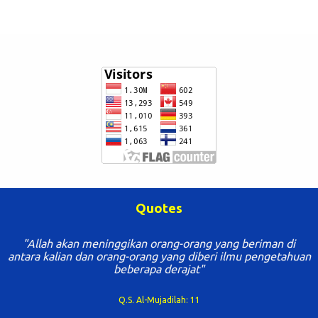
Quotes
"Tuntutlah ilmu mulai dari buaian hingga liang lahat"
Al Hadits