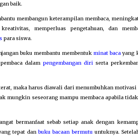
gan baik.
mbantu membangun keterampilan membaca, meningka
kreativitas, memperluas pengetahuan, dan memb
s
para siswa.
jenjangan buku membantu membentuk
minat baca
yang k
 pembaca dalam
pengembangan diri
serta perkemba
terat, maka harus diawali dari menumbuhkan motivasi 
dak mungkin seseorang mampu membaca apabila tidak
angat bermanfaat sebab setiap anak dengan kemam
ang tepat dan
buku bacaan bermutu
untuknya. Setelah