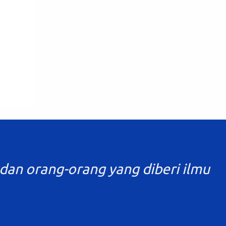
pembelajaran. Kriteria Ketercapaian Tujuan
Pembelajaran berfungsi untuk melakukan
refleksi proses pembelajaran dan diagnosis
tingkat penguasaan kompetensi peserta
didik agar pendidik dapat memperbaiki
pros...
ng lahat"