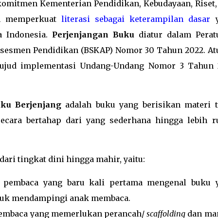
omitmen Kementerian Pendidikan, Kebudayaan, Riset,
am memperkuat
literasi sebagai keterampilan dasar
y
a Indonesia.
Perjenjangan Buku
diatur dalam Perat
 Asesmen Pendidikan (BSKAP) Nomor 30 Tahun 2022. At
 wujud implementasi Undang-Undang Nomor 3 Tahun 
ku Berjenjang
adalah buku yang berisikan materi t
cara bertahap dari yang sederhana hingga lebih r
dari tingkat dini hingga mahir, yaitu:
ng pembaca yang baru kali pertama mengenal buku 
uk mendampingi anak membaca.
 pembaca yang memerlukan perancah/
scaffolding
dan m