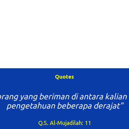
Quotes
ah ilmu mulai dari buaian hingga lia
Al Hadits