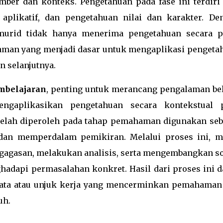
mber dan konteks. Pengetahuan pada fase ini terdiri 
 aplikatif, dan pengetahuan nilai dan karakter. De
 murid tidak hanya menerima pengetahuan secara pa
man yang menjadi dasar untuk mengaplikasi pengeta
n selanjutnya.
mbelajaran
, penting untuk merancang pengalaman bel
ngaplikasikan pengetahuan secara kontekstual 
telah diperoleh pada tahap pemahaman digunakan seb
an memperdalam pemikiran. Melalui proses ini, m
gagasan, melakukan analisis, serta mengembangkan so
ghadapi permasalahan konkret. Hasil dari proses ini d
ata atau unjuk kerja yang mencerminkan pemahaman
uh.