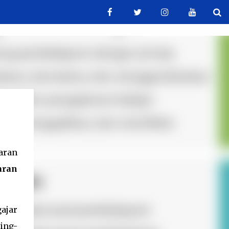
aran
aran
ajar
ing-