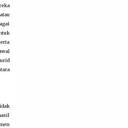
pembelajaran. Kriteria Ketercapaian Tujuan
reka
Pembelajaran berfungsi untuk melakukan
atau
refleksi proses pembelajaran dan diagnosis
agai
tingkat penguasaan kompetensi peserta
didik agar pendidik dapat memperbaiki
ntuk
pros...
erta
awal
urid
tara
idak
asil
esmen