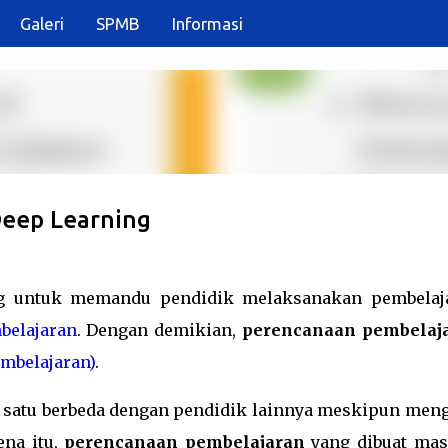
Galeri
SPMB
Informasi
Langsung ke konten utama
eep Learning
g untuk memandu pendidik melaksanakan pembelaj
belajaran
. Dengan demikian,
perencanaan pembelaj
embelajaran)
.
g satu berbeda dengan pendidik lainnya meskipun meng
ena itu,
perencanaan pembelajaran
yang dibuat mas