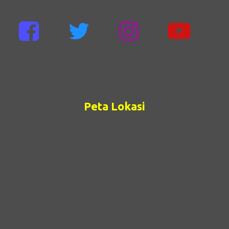
Peta Lokasi