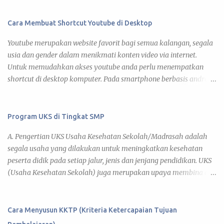
sebagai berikut. Elemen Capaian Pembelajaran Pemahaman
baik dalam bentuk RPP (Rencana Pelaksanaan Pembelajaran)
Konsep Peserta didik memahami keberagaman kondisi geografis
ataupun modul ajar . Kriteria ketercapaian ini juga menjadi salah
Cara Membuat Shortcut Youtube di Desktop
Indonesia, konektivitas antarruang terhadap upaya pemanfaatan
satu pertimbangan dalam memilih/ membuat instrumen
dan pelestarian potensi sumber daya alam, faktor aktivitas
Youtube merupakan website favorit bagi semua kalangan, segala
asesmen, karena belum tentu suatu asesmen sesuai dengan tujuan
manusia terhadap perubahan iklim dan potensi bencana alam.
usia dan gender dalam menikmati konten video via internet.
dan kriteria ketercapaian tujuan pembelajaran . Kriteria ini
Peserta didik me...
Untuk memudahkan akses youtube anda perlu menempatkan
merupakan penjelasan tentang kompetensi apa yang perlu
shortcut di desktop komputer. Pada smartphone berbasis android
ditunjukkan/ didemonstrasikan murid sebagai bukti ( evidence )
sudah ada shortcut youtube atau orang sering menyebutnya
bahwa ia telah mencapai tujuan pembelajaran. Dengan demikian,
sebagai icon youtube, namun anda tidak akan menemukannya
kriteria yang digunakan untuk menentukan apakah murid telah
pada komputer desktop. Nah, untuk membuat shortcut youtube di
Program UKS di Tingkat SMP
mencapai tujuan pembelajaran dapat dikembangkan pendidik
desktop komputer ternyata sangatlah mudah. Begini cara yang
dengan menggunakan beberapa pendekatan, di antaranya:
A. Pengertian UKS Usaha Kesehatan Sekolah/Madrasah adalah
harus dilakukan : Buka browser Chrome lalu ketik
menggunakan deskripsi kriteria; menggunak...
segala usaha yang dilakukan untuk meningkatkan kesehatan
https://www.youtube.com . Klik tanda titik tiga di sudut kanan
peserta didik pada setiap jalur, jenis dan jenjang pendidikan. UKS
atas layar. Kemudian arahkan pointer mouse ke item More tools -
(Usaha Kesehatan Sekolah) juga merupakan upaya membina dan
Create shortcut . Sesaat kemudian muncul jendela konfirmasi. Klik
mengembangkan kebiasaan hidup sehat yang dilakukan secara
tombol Create , maka shortcut/icon youtube sudah nampak di
terpadu melalui program pendidikan kesehatan, pelayanan
desktop. Cara ini juga dapat anda lakukan untuk membuat
kesehatan dan pembinaan lingkungan sehat di
Cara Menyusun KKTP (Kriteria Ketercapaian Tujuan
shortcut pada semua website favorit sehingga tampil di desktop
Sekolah/Madrasah. B. Tujuan UKS Tujuan Umum Meningkatkan
komputer. Sampai saat ini fitur untuk membuat shortcut suatu w...