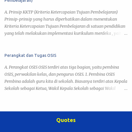
Pembelajaran)
mutu pendidikan dan prestasi belajar peserta didik yang
tercermin dalam kehidupan perilaku hidup bersih dan sehat,
A. Prinsip KKTP (Kriteria Ketercapaian Tujuan Pembelajaran)
menciptakan lingkungan yang sehat, sehingga memungkinkan
Prinsip-prinsip yang harus diperhatikan dalam menentukan
pertumbuhan dan perkembangan yang harmonis peserta didik.
Kriteria Ketercapaian Tujuan Pembelajaran di satuan pendidikan
Tujuan Khusus Meningkatkan sikap dan keterampilan untuk
yang telah melakukan implementasi kurikulum merdeka , yaitu:
melaksanakan pola hidup bersih dan sehat serta berpartisipasi
Setiap satuan pendidikan dan pendidik akan menggunakan Alur
aktif dalam usaha peningkatan kesehatan; Meningkatkan hidup
Tujuan Pembelajaran dan Modul Ajar yang berbeda, oleh karena
bersih dan sehat baik dalam bentuk fisik , non fisik, mental,
itu untuk mengidentifikasi ketercapaian tujuan pembelajaran ,
Perangkat dan Tugas OSIS
maupun sosial; Bebas dari pengaruh dan penggunaan o...
pendidik perlu menggunakan kriteria yang berbeda baik dalam
A. Perangkat OSIS OSIS terdiri atas tiga bagian, yaitu pembina
angka kuantitatif atau kualitatif sesuai dengan karakteristik:
OSIS, perwakilan kelas, dan pengurus OSIS. 1. Pembina OSIS
Tujuan pembelajaran Aktivitas pembelajaran Asesmen yang
Pembina adalah guru kita di sekolah. Biasanya terdiri atas Kepala
dilaksanakan Kriteria Ketercapaian Tujuan Pembelajaran
Sekolah sebagai Ketua, Wakil Kepala Sekolah sebagai Wakil
diturunkan dari indikator asesmen suatu tujuan pembelajaran ,
Ketua, dan Guru sebagai anggota. Sedikitnya lima orang dan
yang mencerminkan ketercapaian kompetensi pada tujuan
bergantian setiap tahun pelajaran. Kenapa guru yang menjadi
pembelajaran. Kriteria Ketercapaian Tujuan Pembelajaran
Pembina OSIS? Karena pembina OSIS merupakan bagian dari
berfungsi untuk melakukan refleksi proses pembelajaran dan
tugas pokok guru dalam rangka membimbing. Selain itu, pembina
diagnosis tingkat penguasaan kompetensi peserta didik agar
Quotes
OSIS biasanya merupakan pihak yang dekat dengan para siswa
pendidik dapat memperbaiki pros...
dan lingkungan di luar lingkungan sekolah. Pembina OSIS