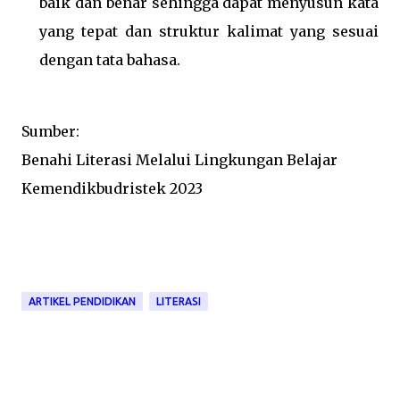
baik dan benar sehingga dapat menyusun kata
yang tepat dan struktur kalimat yang sesuai
dengan tata bahasa.
Sumber:
Benahi Literasi Melalui Lingkungan Belajar
Kemendikbudristek 2023
ARTIKEL PENDIDIKAN
LITERASI