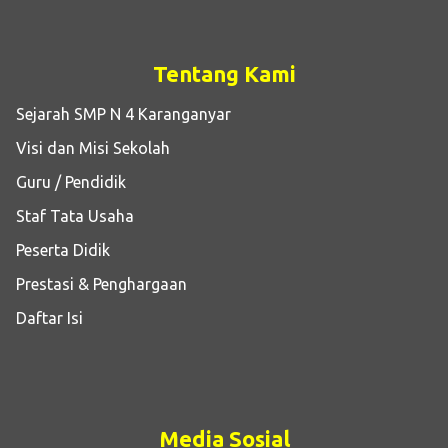
Tentang Kami
Sejarah SMP N 4 Karanganyar
Visi dan Misi Sekolah
Guru / Pendidik
Staf Tata Usaha
Peserta Didik
Prestasi & Penghargaan
Daftar Isi
Media Sosial