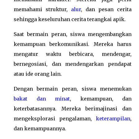
memahami struktur,
alur
, dan pesan cerita
sehingga keseluruhan cerita terangkai apik.
Saat bermain peran, siswa mengembangkan
kemampuan berkomunikasi. Mereka harus
mengatur waktu berbicara, mendengar,
bernegosiasi, dan mendengarkan pendapat
atau ide orang lain.
Dengan bermain peran, siswa menemukan
bakat dan minat
, kemampuan, dan
keterbatasannya. Mereka berimajinasi dan
mengeksplorasi pengalaman,
keterampilan
,
dan kemampuannya.