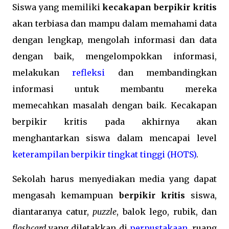
Siswa yang memiliki
kecakapan berpikir kritis
akan terbiasa dan mampu dalam memahami data
dengan lengkap, mengolah informasi dan data
dengan baik, mengelompokkan informasi,
melakukan
refleksi
dan membandingkan
informasi untuk membantu mereka
memecahkan masalah dengan baik. Kecakapan
berpikir kritis pada akhirnya akan
menghantarkan siswa dalam mencapai level
keterampilan berpikir tingkat tinggi (HOTS)
.
Sekolah harus menyediakan media yang dapat
mengasah kemampuan
berpikir kritis
siswa,
diantaranya catur,
puzzle
, balok lego, rubik, dan
flashcard
yang diletakkan di
perpustakaan
, ruang