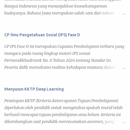
Projek per tahun Total JP per Tahun Pendidikan Agama Islam &
menca...
Bangsa Indonesia yang menunjukkan keanekaragaman
Budi Pekerti* 72 (2) 36 108 Pendidikan Agama Kristen & Budi
budayanya. Bahasa Jawa merupakan salah satu dari sekian
Pekerti* 72 (2) 36 108 Pendidikan Agama Katolik & Budi Pekerti*
banyak bahasa daerah di Indonesia yang keberadaannya ikut
72 (2) 36 108 Pendidikan Agama Buddha & Budi Pekerti* 72 (2) 36
mewarnai keragaman budaya bangsa Indonesia. Penggunaan
108 Pendidikan Agama Hindu & Budi Pekerti* 72 (2) 36 108
bahasa Jawa untuk berkomunikasi dengan sesama pengguna
CP Ilmu Pengetahuan Sosial (IPS) Fase D
Pendidikan Agama Khonghucu & Budi Pekerti* 72 (2) 36 108
Bahasa Jawa adalah salah satu cara untuk melestarikan bahasa
Pendidikan Kepercayaa...
CP IPS Fase D ini merupakan Capaian Pembelajaran terbaru yang
Jawa. Sebagai upaya strategis dalam pelestarian bahasa Jawa,
mengacu pada ruang lingkup materi IPS sesuai
pemerintah provinsi Jawa Tengah melalui Perda Nomor 4/2012
Permendikbudristek No. 8 Tahun 2024 tentang Standar Isi .
tentang Pendidikan dan Perda Nomor 9/2012 tentang Bahasa,
Peserta didik memahami realitas kehidupan manusia dalam
Sastra dan Aksara Jawa menjadikan pembelajaran Bahasa Jawa
ruang dan waktu pada bidang sosial, budaya, dan ekonomi
menjadi mata pelajaran muatan lokal wajib di sekolah pada
sehingga memiliki kesadaran akan keberadaan diri dalam
semua jenjang. Mata pelajaran muatan lokal Bahasa Jawa
berinteraksi dengan lingkungan lokal, nasional, dan global.
Menyusun KKTP Deep Learning
memiliki peran strategis dalam rangka membentuk watak dan
Melalui pendekatan keterampilan proses, peserta didik
kepribadian peserta didik di sekolah. Melalui pembelajaran
Penetapan KKTP (Kriteria Ketercapaian Tujuan Pembelajaran)
mengamati, menanya, mengumpulkan data, menganalisis,
unggah-ungguh basa, tata krama , memahami dan mengenal
diperlukan oleh pendidik untuk mengetahui apakah murid telah
menyimpulkan, dan mengomunikasikan informasi tentang
kekayaan seni dan budaya t...
berhasil mencapai tujuan pembelajaran atau belum. Kriteria ini
realitas kehidupan manusia menggunakan berbagai media. CP
dikembangkan saat pendidik merencanakan asesmen, yang
(Capaian Pembelajaran) Informatika Fase D setiap elemen adalah
dilakukan saat pendidik menyusun perencanaan pembelajaran,