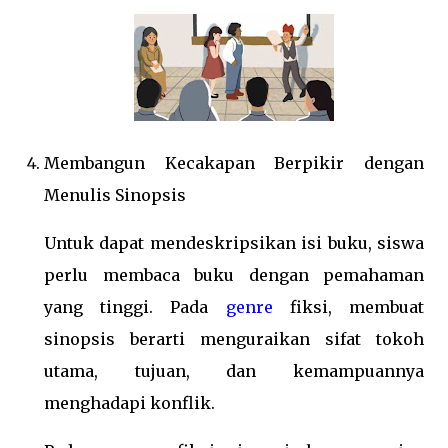
Membangun Kecakapan Berpikir dengan
Menulis Sinopsis
Untuk dapat mendeskripsikan isi buku, siswa
perlu membaca buku dengan pemahaman
yang tinggi. Pada
genre
fiksi, membuat
sinopsis berarti menguraikan sifat tokoh
utama, tujuan, dan kemampuannya
menghadapi konflik.