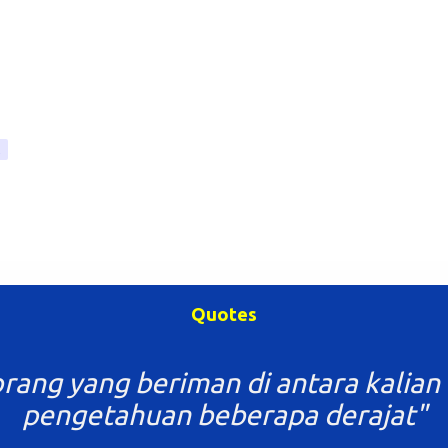
Quotes
ah ilmu mulai dari buaian hingga lia