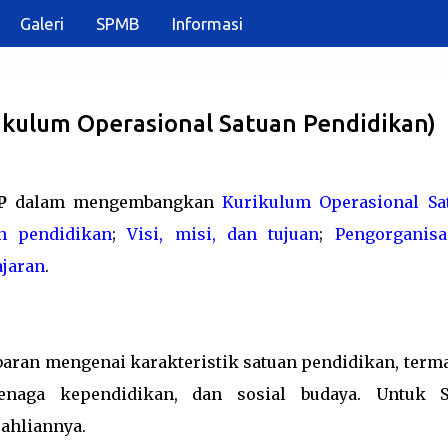
Galeri
SPMB
Informasi
Langsung ke konten utama
ulum Operasional Satuan Pendidikan)
P
dalam mengembangkan
Kurikulum Operasional Sa
an pendidikan
;
Visi, misi, dan tujuan
;
Pengorganisa
jaran
.
mbaran mengenai karakteristik satuan pendidikan, term
tenaga kependidikan, dan sosial budaya. Untuk 
ahliannya.