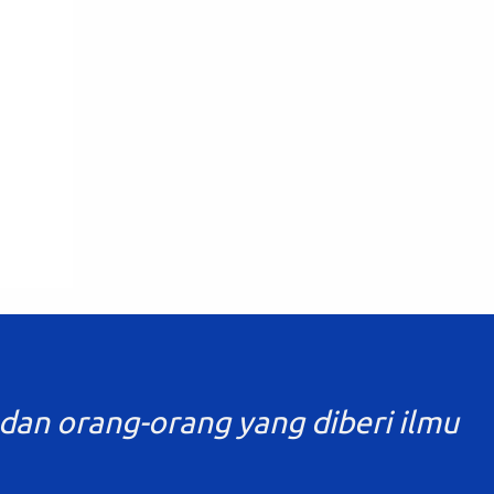
Pembelajaran berfungsi untuk melakukan
refleksi proses pembelajaran dan diagnosis
tingkat penguasaan kompetensi peserta
didik agar pendidik dapat memperbaiki
pros...
ng lahat"