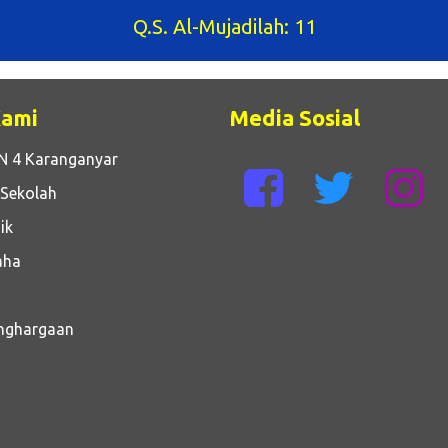
Al Hadits
Kami
Media Sosial
N 4 Karanganyar
 Sekolah
ik
aha
enghargaan